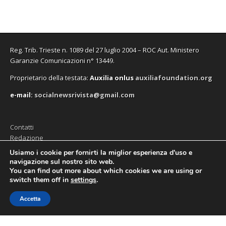
e
e
i
f
e
a
s
s
n
i
s
n
t
t
e
n
t
u
r
r
s
e
r
o
a
a
t
s
a
v
)
)
r
t
)
a
a
r
f
)
a
i
Reg. Trib. Trieste n. 1089 del 27 luglio 2004 – ROC Aut. Ministero
)
n
e
Garanzie Comunicazioni n° 13449.
s
t
Proprietario della testata:
A
uxilia onlus
auxiliafoundation.org
r
a
)
e-mail:
socialnewsrivista@gmail.com
Contatti
Redazione
Editore (Auxilia ODV)
Usiamo i cookie per fornirti la miglior esperienza d'uso e
navigazione sul nostro sito web.
Privacy
You can find out more about which cookies we are using or
switch them off in
settings
.
Accetta
Copyright © 2026
SocialNews
. All Rights Reserved.
The Magazine Premium Theme by
bavotasan.com
.