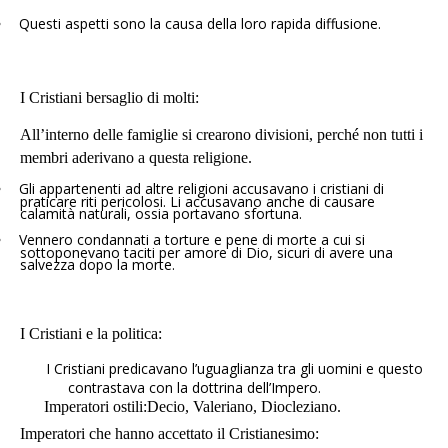
•
Questi aspetti sono la causa della loro rapida diffusione.
I Cristiani bersaglio di molti:
All’interno delle famiglie si crearono divisioni, perché non tutti i
membri aderivano a questa religione.
•
Gli appartenenti ad altre religioni accusavano i cristiani di
praticare riti pericolosi. Li accusavano anche di causare
calamità naturali, ossia portavano sfortuna.
•
Vennero condannati a torture e pene di morte a cui si
sottoponevano taciti per amore di Dio, sicuri di avere una
salvezza dopo la morte.
I Cristiani e la politica:
I Cristiani predicavano l’uguaglianza tra gli uomini e questo
contrastava con la dottrina dell’Impero.
Imperatori ostili:
Decio, Valeriano, Diocleziano.
Imperatori che hanno accettato il Cristianesimo: