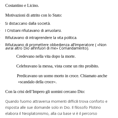
Costantino e Licino.
Motivazioni di attrito con lo Stato:
•
Si distaccano dalla società.
•
I Cristiani rifiutavano di arruolarsi.
•
Rifiutavano di intraprendere la vita politica.
•
Rifiutavano di promettere obbedienza all’Imperatore ( «Non
avrai altro Dio all’infuori di me» Comandamento).
Credevano nella vita dopo la morte.
Celebravano la messa, vista come un rito proibito.
Predicavano un uomo morto in croce. Chiamato anche
«scandalo della croce».
Con la crisi dell’Impero gli uomini cercano Dio:
Quando l’uomo attraversa momenti difficili trova conforto e
risposta alle sue domande solo in Dio. Il filosofo Plotino
elabora il Neoplatonismo, alla cui base vi è il percorso