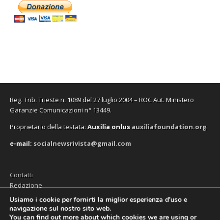
Reg. Trib. Trieste n. 1089 del 27 luglio 2004 – ROC Aut. Ministero
Garanzie Comunicazioni n° 13449.
Proprietario della testata:
A
uxilia onlus
auxiliafoundation.org
e-mail:
socialnewsrivista@gmail.com
Contatti
Redazione
Editore (Auxilia ODV)
Usiamo i cookie per fornirti la miglior esperienza d'uso e
navigazione sul nostro sito web.
Privacy
You can find out more about which cookies we are using or