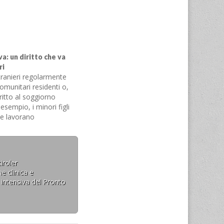
a: un diritto che va
ri
stranieri regolarmente
omunitari residenti o,
ritto al soggiorno
esempio, i minori figli
he lavorano
itti obbligatoriamente
gionale e godono di
spetto ai…
iroler
e clinica e
 intensiva del Pronto