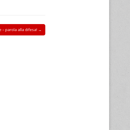
e – parola alla difesa! →