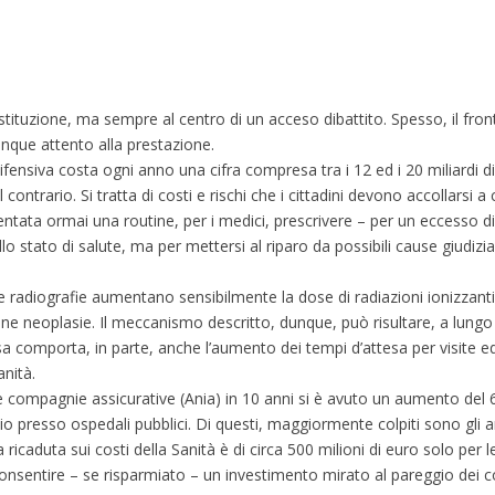
 Costituzione, ma sempre al centro di un acceso dibattito. Spesso, il fr
dunque attento alla prestazione.
fensiva costa ogni anno una cifra compresa tra i 12 ed i 20 miliardi di
ontrario. Si tratta di costi e rischi che i cittadini devono accollarsi 
ntata ormai una routine, per i medici, prescrivere – per un eccesso di
o stato di salute, ma per mettersi al riparo da possibili cause giudizia
radiografie aumentano sensibilmente la dose di radiazioni ionizzanti 
lcune neoplasie. Il meccanismo descritto, dunque, può risultare, a lung
sa comporta, in parte, anche l’aumento dei tempi d’attesa per visite ed
anità.
le compagnie assicurative (Ania) in 10 anni si è avuto un aumento del
o presso ospedali pubblici. Di questi, maggiormente colpiti sono gli a
ricaduta sui costi della Sanità è di circa 500 milioni di euro solo per le
onsentire – se risparmiato – un investimento mirato al pareggio dei co