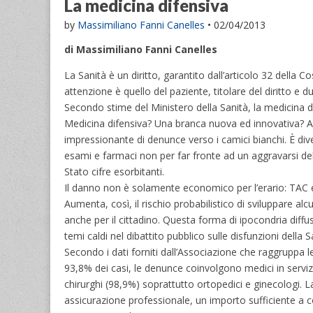
La medicina difensiva
by
Massimiliano Fanni Canelles
•
02/04/2013
di Massimiliano Fanni Canelles
La Sanità è un diritto, garantito dall’articolo 32 della
attenzione è quello del paziente, titolare del diritto e 
Secondo stime del Ministero della Sanità, la medicina di
Medicina difensiva? Una branca nuova ed innovativa? Al c
impressionante di denunce verso i camici bianchi. È dive
esami e farmaci non per far fronte ad un aggravarsi dell
Stato cifre esorbitanti.
Il danno non è solamente economico per l’erario: TAC e 
Aumenta, così, il rischio probabilistico di sviluppare a
anche per il cittadino. Questa forma di ipocondria diffu
temi caldi nel dibattito pubblico sulle disfunzioni della S
Secondo i dati forniti dall’Associazione che raggruppa 
93,8% dei casi, le denunce coinvolgono medici in servizi
chirurghi (98,9%) soprattutto ortopedici e ginecologi. La 
assicurazione professionale, un importo sufficiente a c