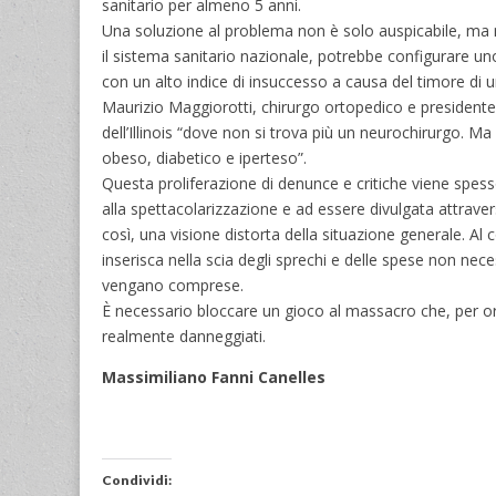
sanitario per almeno 5 anni.
Una soluzione al problema non è solo auspicabile, ma ne
il sistema sanitario nazionale, potrebbe configurare u
con un alto indice di insuccesso a causa del timore di 
Maurizio Maggiorotti, chirurgo ortopedico e presidente
dell’Illinois “dove non si trova più un neurochirurgo. M
obeso, diabetico e iperteso”.
Questa proliferazione di denunce e critiche viene spesso 
alla spettacolarizzazione e ad essere divulgata attravers
così, una visione distorta della situazione generale. Al 
inserisca nella scia degli sprechi e delle spese non nec
vengano comprese.
È necessario bloccare un gioco al massacro che, per ora
realmente danneggiati.
Massimiliano Fanni Canelles
Condividi: