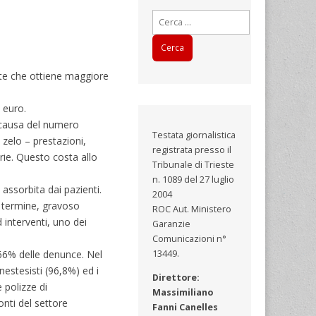
Ricerca
per:
onte che ottiene maggiore
 euro.
a causa del numero
Testata giornalistica
 zelo – prestazioni,
registrata presso il
rie. Questo costa allo
Tribunale di Trieste
n. 1089 del 27 luglio
assorbita dai pazienti.
2004
o termine, gravoso
ROC Aut. Ministero
 interventi, uno dei
Garanzie
Comunicazioni n°
 66% delle denunce. Nel
13449.
nestesisti (96,8%) ed i
Direttore:
 polizze di
Massimiliano
nti del settore
Fanni Canelles