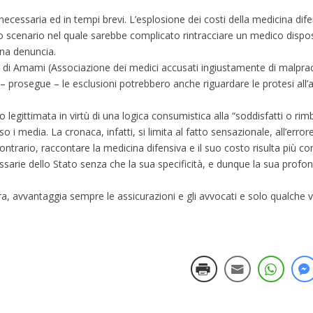
cessaria ed in tempi brevi. L’esplosione dei costi della medicina dife
no scenario nel quale sarebbe complicato rintracciare un medico disp
una denuncia.
 di Amami (Associazione dei medici accusati ingiustamente di malprac
a – prosegue – le esclusioni potrebbero anche riguardare le protesi all
legittimata in virtù di una logica consumistica alla “soddisfatti o rim
o i media. La cronaca, infatti, si limita al fatto sensazionale, all’erro
contrario, raccontare la medicina difensiva e il suo costo risulta più co
essarie dello Stato senza che la sua specificità, e dunque la sua prof
, avvantaggia sempre le assicurazioni e gli avvocati e solo qualche vo