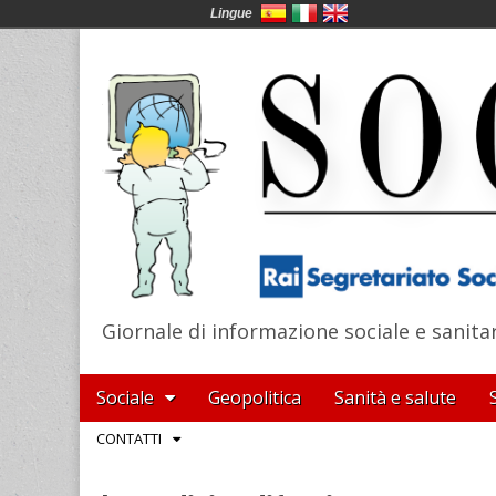
Lingue
Giornale di informazione sociale e sanita
SocialNews
Main
Skip
Sociale
Geopolitica
Sanità e salute
menu
to
Sub
CONTATTI
content
menu