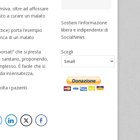
nsiva, oltre ad affossare
osto a curare un malato
Sostieni l'informazione
libera e indipendente di
tice) porta l’esempio
SocialNews
’anca di un malato
Scegli
borsati” che si presta
re sanitario, proponendo,
mplesso. È facile che si
onda insensatezza,
lta i pazienti