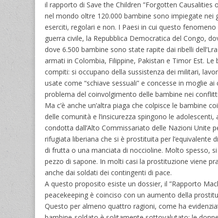
il rapporto di Save the Children ”Forgotten Causalities o
nel mondo oltre 120.000 bambine sono impiegate nei grup
eserciti, regolari e non. I Paesi in cui questo fenomen
guerra civile, la Repubblica Democratica del Congo, dov
dove 6.500 bambine sono state rapite dai ribelli dell’Lra
armati in Colombia, Filippine, Pakistan e Timor Est. Le
compiti: si occupano della sussistenza dei militari, la
usate come “schiave sessuali” e concesse in moglie a
problema del coinvolgimento delle bambine nei conflitti
Ma c’è anche un’altra piaga che colpisce le bambine coinvo
delle comunità e l’insicurezza spingono le adolescenti, 
condotta dall’Alto Commissariato delle Nazioni Unite per
rifugiata liberiana che si è prostituita per l’equivalent
di frutta o una manciata di noccioline. Molto spesso, s
pezzo di sapone. In molti casi la prostituzione viene 
anche dai soldati dei contingenti di pace.
A questo proposito esiste un dossier, il ”Rapporto Machel
peacekeeping è coinciso con un aumento della prostitu
Questo per almeno quattro ragioni, come ha evidenziato 
bambine-soldato è solitamente sottovalutato; le donne