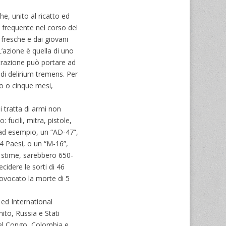
he, unito al ricatto ed
i frequente nel corso del
 fresche e dai giovani
L’azione è quella di uno
trazione può portare ad
di delirium tremens. Per
ro o cinque mesi,
i tratta di armi non
fucili, mitra, pistole,
 ad esempio, un “AD-47”,
14 Paesi, o un “M-16”,
me stime, sarebbero 650-
ecidere le sorti di 46
rovocato la morte di 5
ed International
ito, Russia e Stati
del Congo, Colombia e