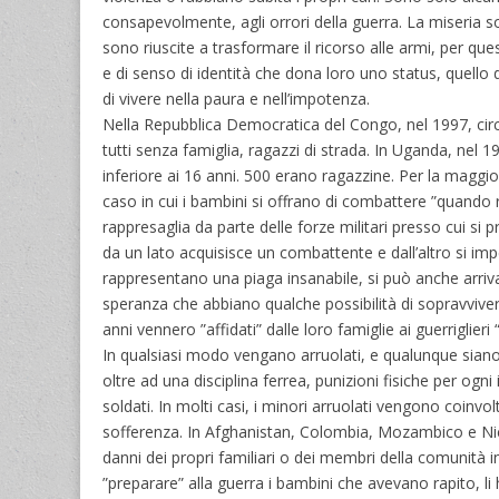
consapevolmente, agli orrori della guerra. La miseria soc
sono riuscite a trasformare il ricorso alle armi, per ques
e di senso di identità che dona loro uno status, quello
di vivere nella paura e nell’impotenza.
Nella Repubblica Democratica del Congo, nel 1997, circa 
tutti senza famiglia, ragazzi di strada. In Uganda, nel 19
inferiore ai 16 anni. 500 erano ragazzine. Per la maggior
caso in cui i bambini si offrano di combattere ”quando r
rappresaglia da parte delle forze militari presso cui si 
da un lato acquisisce un combattente e dall’altro si impe
rappresentano una piaga insanabile, si può anche arrivare
speranza che abbiano qualche possibilità di sopravvive
anni vennero ”affidati” dalle loro famiglie ai guerriglier
In qualsiasi modo vengano arruolati, e qualunque siano 
oltre ad una disciplina ferrea, punizioni fisiche per ogn
soldati. In molti casi, i minori arruolati vengono coinvol
sofferenza. In Afghanistan, Colombia, Mozambico e Nica
danni dei propri familiari o dei membri della comunità in 
”preparare” alla guerra i bambini che avevano rapito, li 