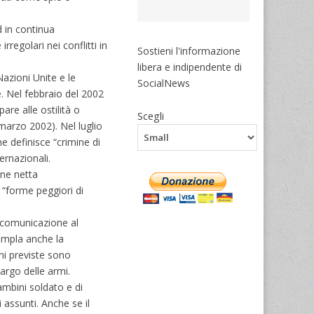
d in continua
rregolari nei conflitti in
Sostieni l'informazione
libera e indipendente di
azioni Unite e le
SocialNews
e. Nel febbraio del 2002
pare alle ostilità o
Scegli
1 marzo 2002). Nel luglio
e definisce “crimine di
ternazionali.
one netta
e “forme peggiori di
i comunicazione al
templa anche la
oni previste sono
bargo delle armi.
ambini soldato e di
 assunti. Anche se il