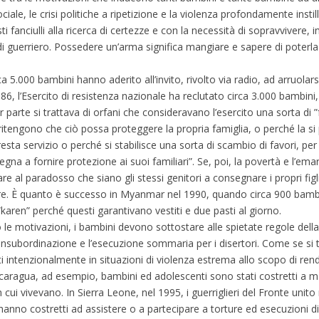
iale, le crisi politiche a ripetizione e la violenza profondamente instil
ti fanciulli alla ricerca di certezze e con la necessità di sopravvivere, 
 di guerriero. Possedere un’arma significa mangiare e sapere di poter
5.000 bambini hanno aderito all’invito, rivolto via radio, ad arruolarsi
86, l’Esercito di resistenza nazionale ha reclutato circa 3.000 bambini, 
 parte si trattava di orfani che consideravano l’esercito una sorta di ”f
itengono che ciò possa proteggere la propria famiglia, o perché la si p
presta servizio o perché si stabilisce una sorta di scambio di favori, p
gna a fornire protezione ai suoi familiari”. Se, poi, la povertà e l’em
 al paradosso che siano gli stessi genitori a consegnare i propri figli 
re. È quanto è successo in Myanmar nel 1990, quando circa 900 bambini
i “karen” perché questi garantivano vestiti e due pasti al giorno.
le motivazioni, i bambini devono sottostare alle spietate regole dell
i insubordinazione e l’esecuzione sommaria per i disertori. Come se si t
ti intenzionalmente in situazioni di violenza estrema allo scopo di render
ragua, ad esempio, bambini ed adolescenti sono stati costretti a mac
cui vivevano. In Sierra Leone, nel 1995, i guerriglieri del Fronte unito 
hanno costretti ad assistere o a partecipare a torture ed esecuzioni di l