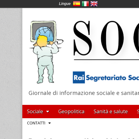
Lingue
Giornale di informazione sociale e sanita
SocialNews
Main
Skip
Sociale
Geopolitica
Sanità e salute
menu
to
Sub
CONTATTI
content
menu