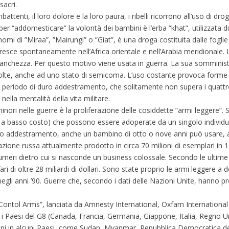
sacri.
ttenti, il loro dolore e la loro paura, i ribelli ricorrono all’uso di drog
r “addomesticare” la volontà dei bambini è l’erba “khat”, utilizzata d
nomi di ”Miraa”, ”Mairungi” o ”Giat”, è una droga costituita dalle foglie
 cresce spontaneamente nell’Africa orientale e nell’Arabia meridionale. 
stanchezza. Per questo motivo viene usata in guerra. La sua somminis
 volte, anche ad uno stato di semicoma. L’uso costante provoca forme 
o un periodo di duro addestramento, che solitamente non supera i quatt
ella mentalità della vita militare.
minori nelle guerre è la proliferazione delle cosiddette ”armi leggere”. S
, a basso costo) che possono essere adoperate da un singolo individuo: 
ario addestramento, anche un bambino di otto o nove anni può usare,
cazione russa attualmente prodotto in circa 70 milioni di esemplari in 
 e numeri dietro cui si nasconde un business colossale. Secondo le ulti
i di oltre 28 miliardi di dollari. Sono state proprio le armi leggere a d
egli anni ’90. Guerre che, secondo i dati delle Nazioni Unite, hanno p
ontol Arms”, lanciata da Amnesty International, Oxfam International 
 i Paesi del G8 (Canada, Francia, Germania, Giappone, Italia, Regno Un
ioni in alcuni Paesi, come Sudan, Myanmar, Repubblica Democratica 