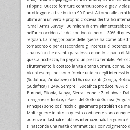
Filippine. Queste forniture contribuiscono a gravi violaz
armi leggere attive in circa 90 Paesi. Attorno alle armi
ultimi anni un vero e proprio crocevia dei traffici inter
”Small Arms Survey”, 30 milioni di armi alimenterebbero i
nell’area occidentale del continente nero. L’80% di questo
regolari. La maggior parte delle guerre ha come obiettiv
tornaconto o per assecondare gli interessi di potenze s
Una realtà che diventa paradosso quando si parla di Af
questa ricchezza, ha pagato un prezzo terribile. Petroli
sfruttamento è costato la vita a tanti uomini, donne, b
Alcuni esempi possono fornire un’idea degli interessi in
(Sudafrica, Zimbabwe) il 61%; i diamanti (Congo, Botswan
(Sudafrica) il 24%. Sempre il Sudafrica produce l’80% di
Burundi, Etiopia, Kenya, Sierra Leone e Zimbabwe. Dal s
manganese. Inoltre, i Paesi del Golfo di Guinea (Ango
Principe) sono così ricchi di giacimenti petroliferi da m
Molte guerre in atto in questo continente sono dunque f
potenze industriali e lobbies internazionali. La guerr
si nasconde una realtà drammatica: il coinvolgimento d