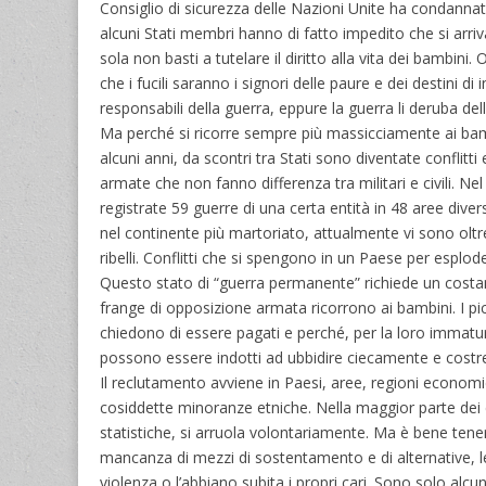
Consiglio di sicurezza delle Nazioni Unite ha condannato
alcuni Stati membri hanno di fatto impedito che si arri
sola non basti a tutelare il diritto alla vita dei bambini
che i fucili saranno i signori delle paure e dei destini 
responsabili della guerra, eppure la guerra li deruba dell
Ma perché si ricorre sempre più massicciamente ai bamb
alcuni anni, da scontri tra Stati sono diventate conflitti 
armate che non fanno differenza tra militari e civili. Ne
registrate 59 guerre di una certa entità in 48 aree diverse
nel continente più martoriato, attualmente vi sono oltre
ribelli. Conflitti che si spengono in un Paese per espl
Questo stato di “guerra permanente” richiede un costant
frange di opposizione armata ricorrono ai bambini. I pi
chiedono di essere pagati e perché, per la loro immaturi
possono essere indotti ad ubbidire ciecamente e costret
Il reclutamento avviene in Paesi, aree, regioni econom
cosiddette minoranze etniche. Nella maggior parte dei 
statistiche, si arruola volontariamente. Ma è bene tene
mancanza di mezzi di sostentamento e di alternative, lega
violenza o l’abbiano subita i propri cari. Sono solo al