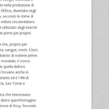
lte nella produzione di
’Africa, diventata negli
ma, secondo le stime di
 milioni circolerebbero
utilizzato dagli eserciti
rie prime per proprio
a che, proprio per
a, sangue, morti. Il loro
rbatoio di materie prime.
o mondiale; il cromo
; quella dell’oro
si trovano anche in
itanio ed il 14% di
eria, Sao Tomè e
gica che interessano
a dietro quest’immagine
storia di Rosy. Secondo