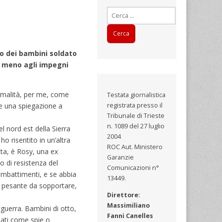
Ricerca
per:
ro dei bambini soldato
no meno agli impegni
normalità, per me, come
Testata giornalistica
re una spiegazione a
registrata presso il
Tribunale di Trieste
n. 1089 del 27 luglio
l nord est della Sierra
2004
 risentito in un’altra
ROC Aut. Ministero
lta, è Rosy, una ex
Garanzie
o di resistenza del
Comunicazioni n°
combattimenti, e se abbia
13449.
o pesante da sopportare,
Direttore:
Massimiliano
 guerra. Bambini di otto,
Fanni Canelles
sati come spie o