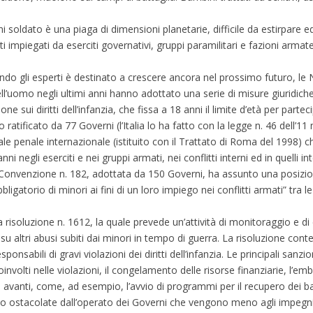
oldato è una piaga di dimensioni planetarie, difficile da estirpare e
impiegati da eserciti governativi, gruppi paramilitari e fazioni armate i
o gli esperti è destinato a crescere ancora nel prossimo futuro, le N
dell’uomo negli ultimi anni hanno adottato una serie di misure giuridich
 sui diritti dell’infanzia, che fissa a 18 anni il limite d’età per parteci
to ratificato da 77 Governi (l’Italia lo ha fatto con la legge n. 46 dell’1
le penale internazionale (istituito con il Trattato di Roma del 1998) ch
i negli eserciti e nei gruppi armati, nei conflitti interni ed in quelli in
la Convenzione n. 182, adottata da 150 Governi, ha assunto una posizi
igatorio di minori ai fini di un loro impiego nei conflitti armati” tra l
a risoluzione n. 1612, la quale prevede un’attività di monitoraggio e d
e su altri abusi subiti dai minori in tempo di guerra. La risoluzione con
onsabili di gravi violazioni dei diritti dell’infanzia. Le principali sanzi
oinvolti nelle violazioni, il congelamento delle risorse finanziarie, l’em
 avanti, come, ad esempio, l’avvio di programmi per il recupero dei b
sono ostacolate dall’operato dei Governi che vengono meno agli impegni