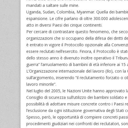
mandati a saltare sulle mine.
Uganda, Sudan, Colombia, Myanmar. Quella dei bambini s
espansione. Le cifre parlano di oltre 300.000 adolescenti 
atto in diversi Paesi dei cinque continenti.
Per cercare di contrastare questo fenomeno, che second
organizzazioni che si occupano della difesa dei diritti 
è entrato in vigore il Protocollo opzionale alla Convenzione
essere reclutati nell’esercito. Finora, il Protocollo è sta
dello stesso anno è divenuto inoltre operativo il Tribuna
guerra” l’arruolamento di bambini di età inferiore ai 15 ann
L’Organizzazione internazionale del lavoro (Ilo), con 
sull’argomento, inserendo ”il reclutamento forzato o obbl
lavoro minorile”.
Nel luglio del 2005, le Nazioni Unite hanno approvato l
Consiglio di sicurezza sull’utilizzo dei bambini soldato 
possibilità di adottare misure concrete contro i Paesi resp
l’esclusione da ogni istituzione governativa degli Stati c
Spesso, però, le opportunità di compiere concreti passi
procedimenti giudiziari nei confronti dei reclutatori, 