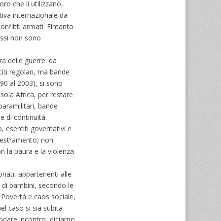
ro che li utilizzano,
tiva internazionale da
onflitti armati. Fintanto
 Essi non sono
a delle guerre: da
rciti regolari, ma bande
990 al 2003), si sono
 sola Africa, per restare
paramilitari, bande
 di continuità.
 eserciti governativi e
ddestramento, non
n la paura e la violenza
nati, appartenenti alle
 di bambini, secondo le
 Povertà e caos sociale,
el caso si sia subita
andare incontro, diciamo