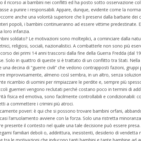
 il ricorso ai bambini nei conflitti ed ha posto sotto osservazione colo
vasse a punire i responsabili. Appare, dunque, evidente come la norma
. Occorre anche una volontà superiore che li preservi dalla barbarie dei c
di interi popoli, i bambini continueranno ad essere vittime predestinate.
a loro infanzia.
ini soldato? Le motivazioni sono molteplici, a cominciare dalla natur
etnici, religiosi, sociali, nazionalistici. A combatterle non sono più ese
l corso dei primi 14 anni trascorsi dalla fine della Guerra Fredda (dal 1
. Solo in quattro di queste si è trattato di un conflitto tra Stati. Nella
 una decina di “guerre civili” che vedono contrapposti fazioni, gruppi 
odere improvvisamente, almeno così sembra, in un altro, senza soluzione
e ricambio di uomini per rimpiazzare le perdite e, sempre più spesso,
ccoli guerrieri vengono reclutati perché costano poco in termini di a
tà fisica ed emotiva, sono facilmente controllabili e condizionabili: co
ti a commettere i crimini più atroci.
icamente poveri: è qui che si possono trovare bambini orfani, abbando
casi l’arruolamento avviene con la forza. Solo una ristretta minoranza
re presente il contesto nel quale una tale decisione può essere presa.
mi familiari deboli o, addirittura, inesistenti, desiderio di vendetta n
cune tra le motivazioni che inducono tanti bambini e tante bambine ad 