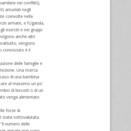
bambine nei conflitti),
) arruolati negli
te coinvolte nella
orze armate, e l’Uganda,
li eserciti e nei gruppi
volgono anche altri
oprattutto, vengono
 conosciuto è il
gazione delle famiglie e
otezione. Una ricerca
il caso di una bambina
istare al massimo un po’
mbio di biscotti o di un
cato venga alimentato
lle forze di
 stata sottovalutata.
”Il numero delle
forze armate non sono