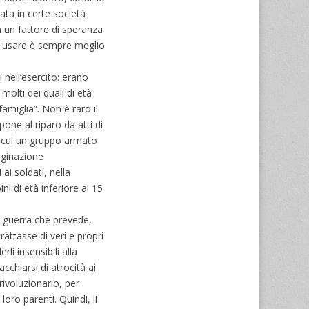
lata in certe società
in un fattore di speranza
la usare è sempre meglio
 nell’esercito: erano
molti dei quali di età
amiglia”. Non è raro il
one al riparo da atti di
er cui un gruppo armato
arginazione
ai soldati, nella
 di età inferiore ai 15
a guerra che prevede,
rattasse di veri e propri
li insensibili alla
chiarsi di atrocità ai
rivoluzionario, per
oro parenti. Quindi, li