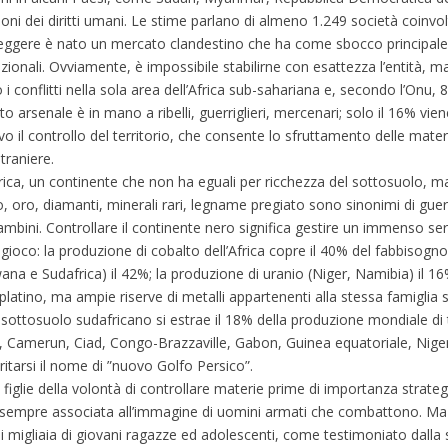
ioni dei diritti umani. Le stime parlano di almeno 1.249 società coinvo
 leggere è nato un mercato clandestino che ha come sbocco principale l
nazionali. Ovviamente, è impossibile stabilirne con esattezza l’entità, 
 conflitti nella sola area dell’Africa sub-sahariana e, secondo l’Onu, 8
 arsenale è in mano a ribelli, guerriglieri, mercenari; solo il 16% viene 
o il controllo del territorio, che consente lo sfruttamento delle mate
traniere.
rica, un continente che non ha eguali per ricchezza del sottosuolo, m
o, oro, diamanti, minerali rari, legname pregiato sono sinonimi di guerr
ambini. Controllare il continente nero significa gestire un immenso se
 gioco: la produzione di cobalto dell’Africa copre il 40% del fabbisogn
a e Sudafrica) il 42%; la produzione di uranio (Niger, Namibia) il 16%
 platino, ma ampie riserve di metalli appartenenti alla stessa famiglia 
ottosuolo sudafricano si estrae il 18% della produzione mondiale di t
la, Camerun, Ciad, Congo-Brazzaville, Gabon, Guinea equatoriale, Nig
eritarsi il nome di ”nuovo Golfo Persico”.
iglie della volontà di controllare materie prime di importanza strate
a è sempre associata all’immagine di uomini armati che combattono. M
i migliaia di giovani ragazze ed adolescenti, come testimoniato dalla 