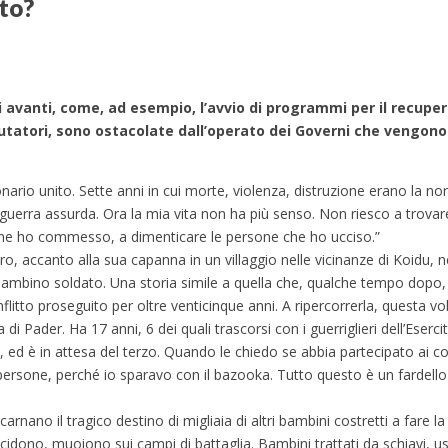
to?
 avanti, come, ad esempio, l’avvio di programmi per il recupe
clutatori, sono ostacolate dall’operato dei Governi che vengo
ionario unito. Sette anni in cui morte, violenza, distruzione erano la 
a guerra assurda. Ora la mia vita non ha più senso. Non riesco a trova
 che ho commesso, a dimenticare le persone che ho ucciso.”
o, accanto alla sua capanna in un villaggio nelle vicinanze di Koidu, ne
mbino soldato. Una storia simile a quella che, qualche tempo dopo, ho
flitto proseguito per oltre venticinque anni. A ripercorrerla, questa vo
Pader. Ha 17 anni, 6 dei quali trascorsi con i guerriglieri dell’Esercit
pri, ed è in attesa del terzo. Quando le chiedo se abbia partecipato ai 
persone, perché io sparavo con il bazooka. Tutto questo è un fardell
nano il tragico destino di migliaia di altri bambini costretti a fare la
ccidono, muoiono sui campi di battaglia. Bambini trattati da schiavi, u