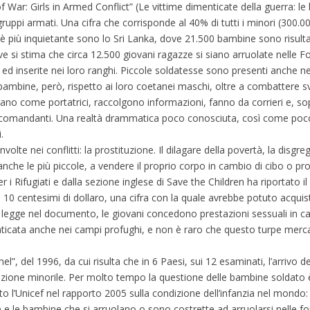
f War: Girls in Armed Conflict” (Le vittime dimenticate della guerra: le 
pi armati. Una cifra che corrisponde al 40% di tutti i minori (300.000
o è più inquietante sono lo Sri Lanka, dove 21.500 bambine sono risulta
e si stima che circa 12.500 giovani ragazze si siano arruolate nelle F
 ed inserite nei loro ranghi. Piccole soldatesse sono presenti anche neg
 bambine, però, rispetto ai loro coetanei maschi, oltre a combattere s
vorano come portatrici, raccolgono informazioni, fanno da corrieri e, s
i comandanti. Una realtà drammatica poco conosciuta, così come poco
.
lte nei conflitti: la prostituzione. Il dilagare della povertà, la disgre
anche le più piccole, a vendere il proprio corpo in cambio di cibo o pr
 i Rifugiati e dalla sezione inglese di Save the Children ha riportato 
e di 10 centesimi di dollaro, una cifra con la quale avrebbe potuto acqu
i legge nel documento, le giovani concedono prestazioni sessuali in ca
praticata anche nei campi profughi, e non è raro che questo turpe mer
”, del 1996, da cui risulta che in 6 Paesi, sui 12 esaminati, l’arrivo de
zione minorile. Per molto tempo la questione delle bambine soldato è
l’Unicef nel rapporto 2005 sulla condizione dell’infanzia nel mondo: 
 e le bambine che si arruolano o sono costrette ad arruolarsi nelle 