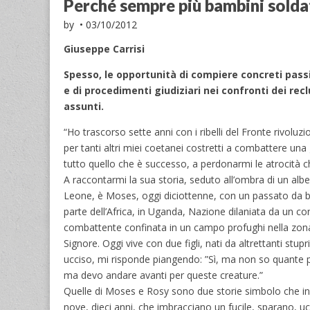
Perché sempre più bambini solda
by
•
03/10/2012
Giuseppe Carrisi
Spesso, le opportunità di compiere concreti passi
e di procedimenti giudiziari nei confronti dei re
assunti.
“Ho trascorso sette anni con i ribelli del Fronte rivoluz
per tanti altri miei coetanei costretti a combattere un
tutto quello che è successo, a perdonarmi le atrocità
A raccontarmi la sua storia, seduto all’ombra di un alber
Leone, è Moses, oggi diciottenne, con un passato da ba
parte dell’Africa, in Uganda, Nazione dilaniata da un con
combattente confinata in un campo profughi nella zona di 
Signore. Oggi vive con due figli, nati da altrettanti stu
ucciso, mi risponde piangendo: ”Sì, ma non so quante 
ma devo andare avanti per queste creature.”
Quelle di Moses e Rosy sono due storie simbolo che incar
nove, dieci anni, che imbracciano un fucile, sparano, u