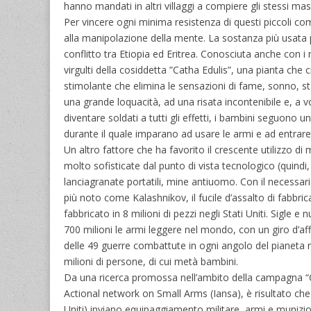
hanno mandati in altri villaggi a compiere gli stessi mas
Per vincere ogni minima resistenza di questi piccoli comba
alla manipolazione della mente. La sostanza più usata pe
conflitto tra Etiopia ed Eritrea. Conosciuta anche con i 
virgulti della cosiddetta ”Catha Edulis”, una pianta che
stimolante che elimina le sensazioni di fame, sonno, 
una grande loquacità, ad una risata incontenibile e, a
diventare soldati a tutti gli effetti, i bambini seguon
durante il quale imparano ad usare le armi e ad entrare n
Un altro fattore che ha favorito il crescente utilizzo di 
molto sofisticate dal punto di vista tecnologico (quindi
lanciagranate portatili, mine antiuomo. Con il necess
più noto come Kalashnikov, il fucile d’assalto di fabbri
fabbricato in 8 milioni di pezzi negli Stati Uniti. Sigle
700 milioni le armi leggere nel mondo, con un giro d’affar
delle 49 guerre combattute in ogni angolo del pianeta n
milioni di persone, di cui metà bambini.
Da una ricerca promossa nell’ambito della campagna “C
Actional network on Small Arms (Iansa), è risultato che
Uniti) inviano equipaggiamento militare, armi e muniz