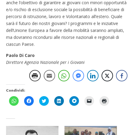
anche l’obiettivo di garantire ai giovani con minori opportunità
e/o rischio di esclusione sociale la possibilità di beneficiare di
percorsi di istruzione, lavoro e Volontariato all’estero. Quale
sarà il futuro dei nostri giovani? I programmi e le iniziative
dell’Unione Europea a favore della mobilità saranno ampliati,
ma dovranno ricondursi alle risorse nazionali e regionali di
ciascun Paese.
Paolo Di Caro
Direttore Agenzia Nazionale per i Giovani
Condividi:
F
F
F
F
F
F
F
a
a
a
a
a
a
a
i
i
i
i
i
i
i
c
c
c
c
c
c
c
l
l
l
l
l
l
l
i
i
i
i
i
i
i
c
c
c
c
c
c
c
p
p
q
q
p
p
q
e
e
u
u
e
e
u