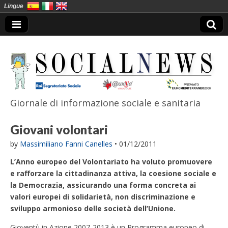
Lingue
Giornale di informazione sociale e sanitaria
SocialNews
Giovani volontari
by
Massimiliano Fanni Canelles
•
01/12/2011
L’Anno europeo del Volontariato ha voluto promuovere
e rafforzare la cittadinanza attiva, la coesione sociale e
la Democrazia, assicurando una forma concreta ai
valori europei di solidarietà, non discriminazione e
sviluppo armonioso delle società dell’Unione.
Gioventù in Azione 2007-2013 è un Programma europeo di