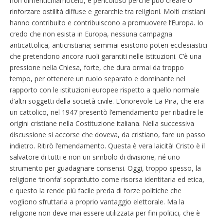
non dimentichiamocelo, è pericoloso perché può creare o
rinforzare ostilità diffuse e gerarchie tra religioni. Molti cristiani
hanno contribuito e contribuiscono a promuovere l’Europa. Io
credo che non esista in Europa, nessuna campagna
anticattolica, anticristiana; semmai esistono poteri ecclesiastici
che pretendono ancora ruoli garantiti nelle istituzioni. C’è una
pressione nella Chiesa, forte, che dura ormai da troppo
tempo, per ottenere un ruolo separato e dominante nel
rapporto con le istituzioni europee rispetto a quello normale
d’altri soggetti della società civile. L’onorevole La Pira, che era
un cattolico, nel 1947 presentò l’emendamento per ribadire le
origini cristiane nella Costituzione italiana. Nella successiva
discussione si accorse che doveva, da cristiano, fare un passo
indietro. Ritirò l’emendamento. Questa è vera laicità! Cristo è il
salvatore di tutti e non un simbolo di divisione, né uno
strumento per guadagnare consensi. Oggi, troppo spesso, la
religione ‘trionfa’ soprattutto come risorsa identitaria ed etica,
e questo la rende più facile preda di forze politiche che
vogliono sfruttarla a proprio vantaggio elettorale. Ma la
religione non deve mai essere utilizzata per fini politici, che è