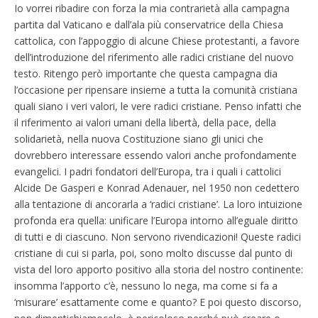
Io vorrei ribadire con forza la mia contrarietà alla campagna
partita dal Vaticano e dall’ala più conservatrice della Chiesa
cattolica, con l’appoggio di alcune Chiese protestanti, a favore
dell’introduzione del riferimento alle radici cristiane del nuovo
testo. Ritengo però importante che questa campagna dia
l’occasione per ripensare insieme a tutta la comunità cristiana
quali siano i veri valori, le vere radici cristiane. Penso infatti che
il riferimento ai valori umani della libertà, della pace, della
solidarietà, nella nuova Costituzione siano gli unici che
dovrebbero interessare essendo valori anche profondamente
evangelici. I padri fondatori dell’Europa, tra i quali i cattolici
Alcide De Gasperi e Konrad Adenauer, nel 1950 non cedettero
alla tentazione di ancorarla a ‘radici cristiane’. La loro intuizione
profonda era quella: unificare l’Europa intorno all’eguale diritto
di tutti e di ciascuno. Non servono rivendicazioni! Queste radici
cristiane di cui si parla, poi, sono molto discusse dal punto di
vista del loro apporto positivo alla storia del nostro continente:
insomma l’apporto c’è, nessuno lo nega, ma come si fa a
‘misurare’ esattamente come e quanto? E poi questo discorso,