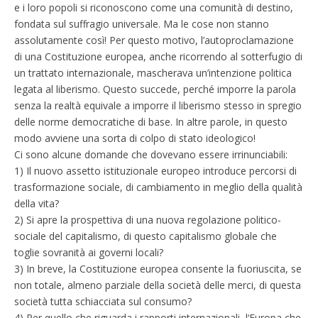
e i loro popoli si riconoscono come una comunità di destino,
fondata sul suffragio universale. Ma le cose non stanno
assolutamente così! Per questo motivo, l’autoproclamazione
di una Costituzione europea, anche ricorrendo al sotterfugio di
un trattato internazionale, mascherava un’intenzione politica
legata al liberismo. Questo succede, perché imporre la parola
senza la realtà equivale a imporre il liberismo stesso in spregio
delle norme democratiche di base. In altre parole, in questo
modo avviene una sorta di colpo di stato ideologico!
Ci sono alcune domande che dovevano essere irrinunciabili:
1) Il nuovo assetto istituzionale europeo introduce percorsi di
trasformazione sociale, di cambiamento in meglio della qualità
della vita?
2) Si apre la prospettiva di una nuova regolazione politico-
sociale del capitalismo, di questo capitalismo globale che
toglie sovranità ai governi locali?
3) In breve, la Costituzione europea consente la fuoriuscita, se
non totale, almeno parziale della società delle merci, di questa
società tutta schiacciata sul consumo?
4) Per quello che riguarda i rapporti internazionali, l‘Europa che