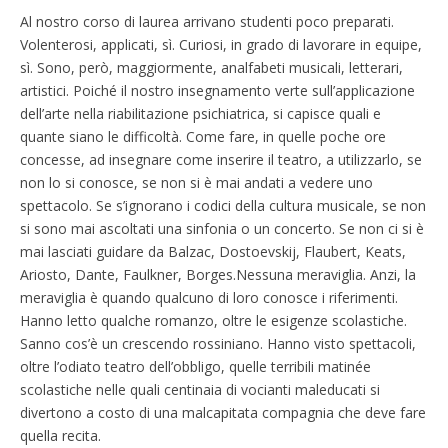
Al nostro corso di laurea arrivano studenti poco preparati.
Volenterosi, applicati, sì. Curiosi, in grado di lavorare in equipe,
sì. Sono, però, maggiormente, analfabeti musicali, letterari,
artistici. Poiché il nostro insegnamento verte sull’applicazione
dell’arte nella riabilitazione psichiatrica, si capisce quali e
quante siano le difficoltà. Come fare, in quelle poche ore
concesse, ad insegnare come inserire il teatro, a utilizzarlo, se
non lo si conosce, se non si è mai andati a vedere uno
spettacolo. Se s’ignorano i codici della cultura musicale, se non
si sono mai ascoltati una sinfonia o un concerto. Se non ci si è
mai lasciati guidare da Balzac, Dostoevskij, Flaubert, Keats,
Ariosto, Dante, Faulkner, Borges.Nessuna meraviglia. Anzi, la
meraviglia è quando qualcuno di loro conosce i riferimenti.
Hanno letto qualche romanzo, oltre le esigenze scolastiche.
Sanno cos’è un crescendo rossiniano. Hanno visto spettacoli,
oltre l’odiato teatro dell’obbligo, quelle terribili matinée
scolastiche nelle quali centinaia di vocianti maleducati si
divertono a costo di una malcapitata compagnia che deve fare
quella recita.