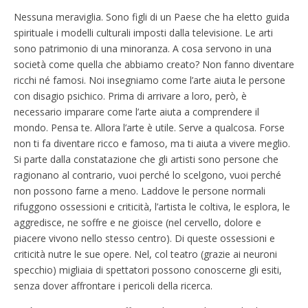
Nessuna meraviglia. Sono figli di un Paese che ha eletto guida
spirituale i modelli culturali imposti dalla televisione. Le arti
sono patrimonio di una minoranza. A cosa servono in una
società come quella che abbiamo creato? Non fanno diventare
ricchi né famosi. Noi insegniamo come l’arte aiuta le persone
con disagio psichico. Prima di arrivare a loro, però, è
necessario imparare come l’arte aiuta a comprendere il
mondo. Pensa te. Allora l’arte è utile. Serve a qualcosa. Forse
non ti fa diventare ricco e famoso, ma ti aiuta a vivere meglio.
Si parte dalla constatazione che gli artisti sono persone che
ragionano al contrario, vuoi perché lo scelgono, vuoi perché
non possono farne a meno. Laddove le persone normali
rifuggono ossessioni e criticità, l’artista le coltiva, le esplora, le
aggredisce, ne soffre e ne gioisce (nel cervello, dolore e
piacere vivono nello stesso centro). Di queste ossessioni e
criticità nutre le sue opere. Nel, col teatro (grazie ai neuroni
specchio) migliaia di spettatori possono conoscerne gli esiti,
senza dover affrontare i pericoli della ricerca.