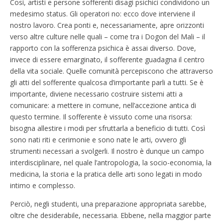
Così, artisti e persone sofferenti disagi psichici condividono un
medesimo status. Gli operatori no: ecco dove interviene il
nostro lavoro. Crea ponti e, necessariamente, apre orizzonti
verso altre culture nelle quali – come tra i Dogon del Mali – il
rapporto con la sofferenza psichica è assai diverso. Dove,
invece di essere emarginato, il sofferente guadagna il centro
della vita sociale. Quelle comunità percepiscono che attraverso
gli atti del sofferente qualcosa d’importante parli a tutti. Se è
importante, diviene necessario costruire sistemi atti a
comunicare: a mettere in comune, nell’accezione antica di
questo termine. Il sofferente è vissuto come una risorsa:
bisogna allestire i modi per sfruttarla a beneficio di tutti. Così
sono nati riti e cerimonie e sono nate le arti, ovvero gli
strumenti necessari a svolgerli. Il nostro è dunque un campo
interdisciplinare, nel quale l’antropologia, la socio-economia, la
medicina, la storia e la pratica delle arti sono legati in modo
intimo e complesso.
Perciò, negli studenti, una preparazione appropriata sarebbe,
oltre che desiderabile, necessaria. Ebbene, nella maggior parte