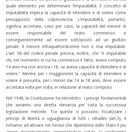
quale elemento per determinare l’imputabilità. Il concetto di
imputabilità implica la capacità di intendere e di volere come
presupposto della colpevolezza. L’imputabilità, pertanto,
significa accertare, caso per caso, la capacità del minore di
essere responsabile del reato commesso e
conseguentemente ad essere sottoposto ad un giudizio
penale. Il minore infraquattordicenne non è mai imputabile.
L’art. 98 del codice penale precisa, inoltre, che “è imputabile
chi, nel momento in cui ha commesso il fatto, aveva compiuto
14 anni ma non ancora i 18, se aveva capacità di intendere e di
volere.” Mentre per i maggiorenni la capacità di intendere e
volere è presunta, per i minori dai 14 ai 18 anni, deve essere
accertata volta per volta, in relazione al reato compiuto.
Nel 1948, la Costituzione ha introdotto i principi fondamentali
che avranno una diretta rilevanza per tutta la successiva
legislazione minorile. Tra queste si possono focalizzare i
principi di libertà e uguaglianza di tutti i cittadini (art.3), il
richiamo ad attuare nei Servizi che dipendono dallo Stato il più
ampio decentramento amministrativo (art.5), la conformità