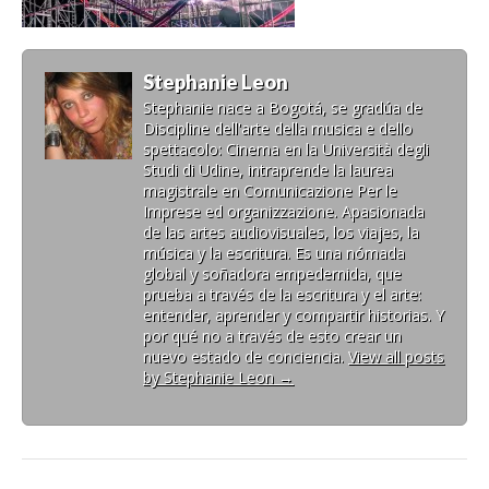
Stephanie Leon
Stephanie nace a Bogotá, se gradúa de
Discipline dell'arte della musica e dello
spettacolo: Cinema en la Università degli
Studi di Udine, intraprende la laurea
magistrale en Comunicazione Per le
Imprese ed organizzazione. Apasionada
de las artes audiovisuales, los viajes, la
música y la escritura. Es una nómada
global y soñadora empedernida, que
prueba a través de la escritura y el arte:
entender, aprender y compartir historias. Y
por qué no a través de esto crear un
nuevo estado de conciencia.
View all posts
by Stephanie Leon
→