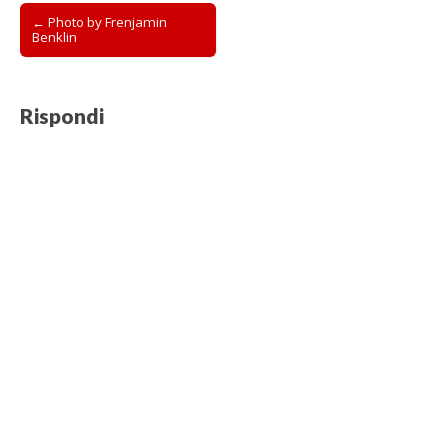
Post
← Photo by Frenjamin
Benklin
navigation
Rispondi