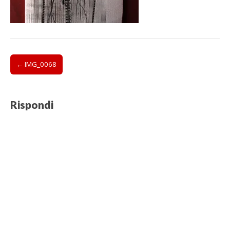
Post
← IMG_0068
navigation
Rispondi