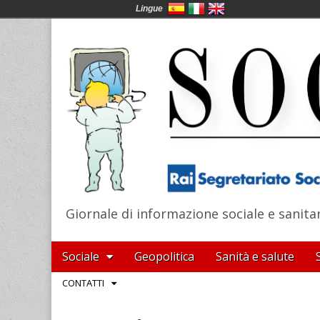
Lingue
Giornale di informazione sociale e sanita
SocialNews
Main
Skip
Sociale
Geopolitica
Sanità e salute
menu
to
Sub
CONTATTI
content
menu