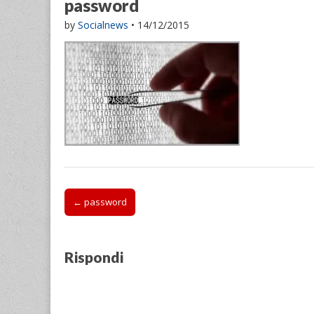
password
by
Socialnews
•
14/12/2015
Post
← password
navigation
Rispondi