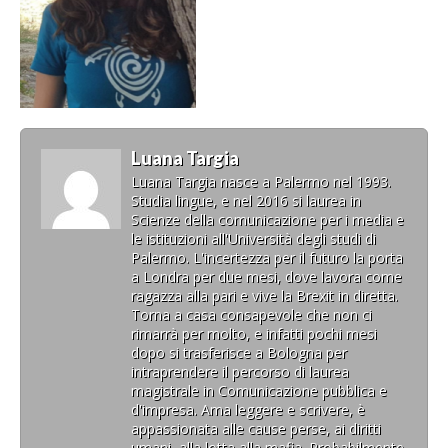
Luana Targia
Luana Targia nasce a Palermo nel 1993.
Studia lingue, e nel 2016 si laurea in
Scienze della comunicazione per i media e
le istituzioni all'Università degli studi di
Palermo. L'incertezza per il futuro la porta
a Londra per due mesi, dove lavora come
ragazza alla pari e vive la Brexit in diretta.
Torna a casa consapevole che non ci
rimarrà per molto, e infatti pochi mesi
dopo si trasferisce a Bologna per
intraprendere il percorso di laurea
magistrale in Comunicazione pubblica e
d'impresa. Ama leggere e scrivere, è
appassionata alle cause perse, ai diritti
umani, alla lotta alla mafia. Probabilmente