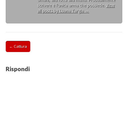
scrivere è l'unica arma che possiede.
View
all posts by Luana Targia
→
Post
← Cattura
navigation
Rispondi