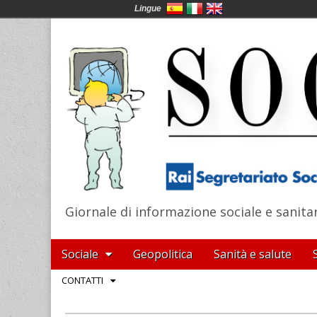
Lingue
Giornale di informazione sociale e sanita
SocialNews
Main
Skip
Sociale
Geopolitica
Sanità e salute
menu
to
Sub
CONTATTI
content
menu