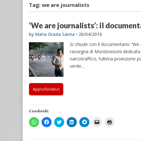
Tag:
we are journalists
‘We are journalists’: il documen
by
Maria Grazia Sanna
•
26/04/2016
Si chiude con il documentario “We a
rassegna di Mondovisioni dedicata a 
narcotraffico, l’ultima proiezione po
verde…
Approfondisci
Condividi:
F
F
F
F
F
F
F
a
a
a
a
a
a
a
i
i
i
i
i
i
i
c
c
c
c
c
c
c
l
l
l
l
l
l
l