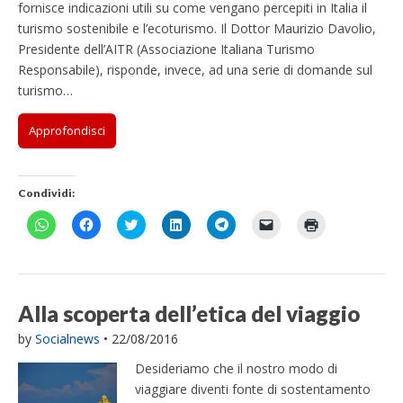
fornisce indicazioni utili su come vengano percepiti in Italia il
turismo sostenibile e l’ecoturismo. Il Dottor Maurizio Davolio,
Presidente dell’AITR (Associazione Italiana Turismo
Responsabile), risponde, invece, ad una serie di domande sul
turismo…
Approfondisci
Condividi:
F
F
F
F
F
F
F
a
a
a
a
a
a
a
i
i
i
i
i
i
i
c
c
c
c
c
c
c
l
l
l
l
l
l
l
i
i
i
i
i
i
i
c
c
c
c
c
c
c
p
p
q
q
p
p
q
Alla scoperta dell’etica del viaggio
e
e
u
u
e
e
u
r
r
i
i
r
r
i
by
Socialnews
•
22/08/2016
c
c
p
p
c
i
p
o
o
e
e
o
n
e
n
n
r
r
n
v
r
Desideriamo che il nostro modo di
d
d
c
c
d
i
s
i
i
o
o
i
a
t
viaggiare diventi fonte di sostentamento
v
v
n
n
v
r
a