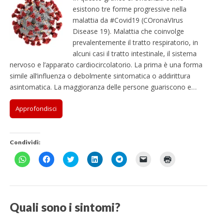
esistono tre forme progressive nella
malattia da #Covid19 (COronaVIrus
Disease 19). Malattia che coinvolge
prevalentemente il tratto respiratorio, in
alcuni casi il tratto intestinale, il sistema
nervoso e l’apparato cardiocircolatorio. La prima è una forma
simile all’influenza o debolmente sintomatica o addirittura
asintomatica. La maggioranza delle persone guariscono e…
Approfondisci
Condividi:
F
F
F
F
F
F
F
a
a
a
a
a
a
a
i
i
i
i
i
i
i
c
c
c
c
c
c
c
l
l
l
l
l
l
l
i
i
i
i
i
i
i
c
c
c
c
c
c
c
p
p
q
q
p
p
q
Quali sono i sintomi?
e
e
u
u
e
e
u
r
r
i
i
r
r
i