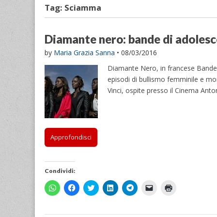
Tag:
Sciamma
Diamante nero: bande di adolesc
by
Maria Grazia Sanna
•
08/03/2016
Diamante Nero, in francese Bande de
episodi di bullismo femminile e mome
Vinci, ospite presso il Cinema Anto
Approfondisci
Condividi:
F
F
F
F
F
F
F
a
a
a
a
a
a
a
i
i
i
i
i
i
i
c
c
c
c
c
c
c
l
l
l
l
l
l
l