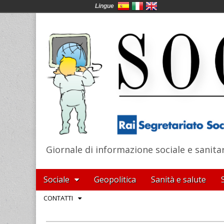
Lingue
Giornale di informazione sociale e sanita
SocialNews
Main
Skip
Sociale
Geopolitica
Sanità e salute
menu
to
Sub
CONTATTI
content
menu