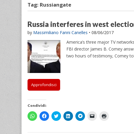
Tag:
Russiangate
Russia interferes in west electi
by
Massimiliano Fanni Canelles
•
08/06/2017
America’s three major TV networks
FBI director James B. Comey answe
two hours of testimony, Comey tol
Approfondisci
Condividi:
F
F
F
F
F
F
F
a
a
a
a
a
a
a
i
i
i
i
i
i
i
c
c
c
c
c
c
c
l
l
l
l
l
l
l