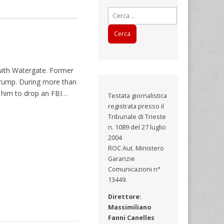
Ricerca
per:
with Watergate. Former
Trump. During more than
 him to drop an FBI…
Testata giornalistica
registrata presso il
Tribunale di Trieste
n. 1089 del 27 luglio
2004
ROC Aut. Ministero
Garanzie
Comunicazioni n°
13449.
Direttore:
Massimiliano
Fanni Canelles