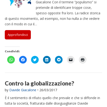
Giacalone Con il termine “populismo” si
pretende di identificare troppe cose,
spesso opposte fra loro. La radice storica
di questo movimento, ad esempio, non ha nulla a che vedere
con il modo in cui il…
Approfondisci
Condividi:
F
F
F
F
F
F
F
a
a
a
a
a
a
a
i
i
i
i
i
i
i
c
c
c
c
c
c
c
l
l
l
l
l
l
l
i
i
i
i
i
i
i
c
c
c
c
c
c
c
p
p
q
q
p
p
q
Contro la globalizzazione?
e
e
u
u
e
e
u
r
r
i
i
r
r
i
by
Davide Giacalone
•
26/03/2017
c
c
p
p
c
i
p
o
o
e
e
o
n
e
n
n
r
r
n
v
r
È il sentimento di rifiuto quello che prevale e che si diffonde in
d
d
c
c
d
i
s
i
i
o
o
i
a
t
tutta la società, fratturata dalle diseguaglianze Davide
v
v
n
n
v
r
a