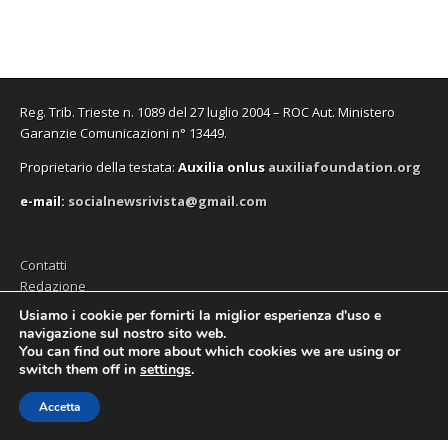
n
n
f
a
n
n
e
e
i
f
e
a
s
s
n
i
s
n
t
t
e
n
t
u
r
r
s
e
r
o
a
a
t
s
a
v
)
)
r
t
)
a
a
r
f
)
a
i
Reg. Trib. Trieste n. 1089 del 27 luglio 2004 – ROC Aut. Ministero
)
n
e
Garanzie Comunicazioni n° 13449.
s
t
Proprietario della testata:
A
uxilia onlus
auxiliafoundation.org
r
a
)
e-mail:
socialnewsrivista@gmail.com
Contatti
Redazione
Editore (Auxilia ODV)
Usiamo i cookie per fornirti la miglior esperienza d'uso e
navigazione sul nostro sito web.
Privacy
You can find out more about which cookies we are using or
switch them off in
settings
.
Accetta
Copyright © 2026
SocialNews
. All Rights Reserved.
The Magazine Premium Theme by
bavotasan.com
.