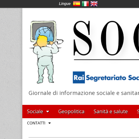
Lingue
Giornale di informazione sociale e sanita
SocialNews
Main
Skip
Sociale
Geopolitica
Sanità e salute
menu
to
Sub
CONTATTI
content
menu