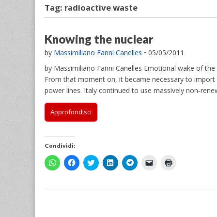
Tag:
radioactive waste
Knowing the nuclear
by
Massimiliano Fanni Canelles
•
05/05/2011
by Massimiliano Fanni Canelles Emotional wake of the 
From that moment on, it became necessary to import e
power lines. Italy continued to use massively non-ren
Approfondisci
Condividi:
F
F
F
F
F
F
F
a
a
a
a
a
a
a
i
i
i
i
i
i
i
c
c
c
c
c
c
c
l
l
l
l
l
l
l
i
i
i
i
i
i
i
c
c
c
c
c
c
c
p
p
q
q
p
p
q
e
e
u
u
e
e
u