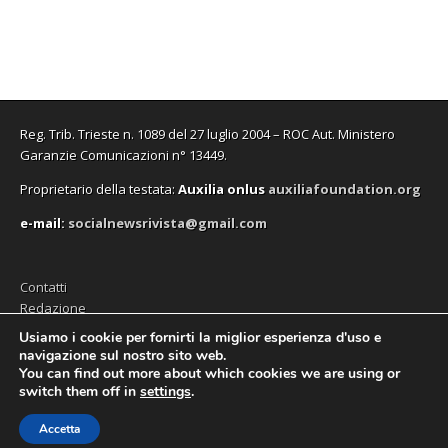
i
i
a
v
i
u
n
n
f
a
n
n
e
e
i
f
e
a
s
s
n
i
s
n
t
t
e
n
t
u
r
r
s
e
r
o
a
a
t
s
a
v
)
)
r
t
)
a
a
r
f
)
a
i
Reg. Trib. Trieste n. 1089 del 27 luglio 2004 – ROC Aut. Ministero
)
n
e
Garanzie Comunicazioni n° 13449.
s
t
Proprietario della testata:
A
uxilia onlus
auxiliafoundation.org
r
a
)
e-mail:
socialnewsrivista@gmail.com
Contatti
Redazione
Editore (Auxilia ODV)
Usiamo i cookie per fornirti la miglior esperienza d'uso e
navigazione sul nostro sito web.
Privacy
You can find out more about which cookies we are using or
switch them off in
settings
.
Accetta
Copyright © 2026
SocialNews
. All Rights Reserved.