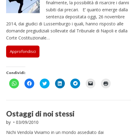
finalmente, la possibilità di risarcire i danni
subiti dai precari. E’ quanto emerge dalla
sentenza depositata oggi, 26 novembre
2014, dai giudici di Lussemburgo i quali, hanno risposto alle
domande pregiudiziali sollevate dal Tribunale di Napoli e dalla
Corte Costituzionale…
Approfondisci
Condividi:
F
F
F
F
F
F
F
a
a
a
a
a
a
a
i
i
i
i
i
i
i
c
c
c
c
c
c
c
l
l
l
l
l
l
l
i
i
i
i
i
i
i
c
c
c
c
c
c
c
p
p
q
q
p
p
q
Ostaggi di noi stessi
e
e
u
u
e
e
u
r
r
i
i
r
r
i
by
•
03/09/2010
c
c
p
p
c
i
p
o
o
e
e
o
n
e
n
n
r
r
n
v
r
Nichi Vendola Viviamo in un mondo assediato dai
d
d
c
c
d
i
s