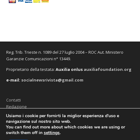
v
v
u
n
v
e
)
a
a
o
u
a
i
f
f
v
o
f
n
i
i
a
v
i
u
n
n
f
a
n
n
e
e
i
f
e
a
s
s
n
i
s
n
t
t
e
n
t
u
r
r
s
e
r
o
a
a
t
s
a
v
)
)
r
t
)
a
a
r
f
)
a
i
Reg. Trib. Trieste n. 1089 del 27 luglio 2004 – ROC Aut. Ministero
)
n
e
Garanzie Comunicazioni n° 13449.
s
t
Proprietario della testata:
A
uxilia onlus
auxiliafoundation.org
r
a
)
e-mail:
socialnewsrivista@gmail.com
Contatti
Redazione
Editore (Auxilia ODV)
Usiamo i cookie per fornirti la miglior esperienza d'uso e
navigazione sul nostro sito web.
Privacy
You can find out more about which cookies we are using or
switch them off in
settings
.