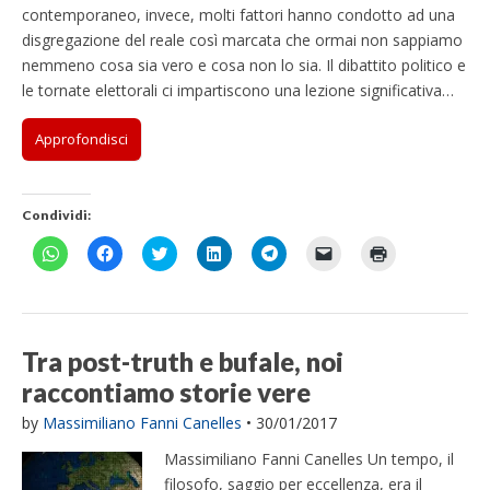
contemporaneo, invece, molti fattori hanno condotto ad una
disgregazione del reale così marcata che ormai non sappiamo
nemmeno cosa sia vero e cosa non lo sia. Il dibattito politico e
le tornate elettorali ci impartiscono una lezione significativa…
Approfondisci
Condividi:
F
F
F
F
F
F
F
a
a
a
a
a
a
a
i
i
i
i
i
i
i
c
c
c
c
c
c
c
l
l
l
l
l
l
l
i
i
i
i
i
i
i
c
c
c
c
c
c
c
p
p
q
q
p
p
q
Tra post-truth e bufale, noi
e
e
u
u
e
e
u
r
r
i
i
r
r
i
raccontiamo storie vere
c
c
p
p
c
i
p
o
o
e
e
o
n
e
n
n
r
r
n
v
r
by
Massimiliano Fanni Canelles
•
30/01/2017
d
d
c
c
d
i
s
i
i
o
o
i
a
t
Massimiliano Fanni Canelles Un tempo, il
v
v
n
n
v
r
a
i
i
d
d
i
e
m
filosofo, saggio per eccellenza, era il