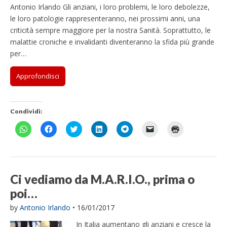
Antonio Irlando Gli anziani, i loro problemi, le loro debolezze,
le loro patologie rappresenteranno, nei prossimi anni, una
criticità sempre maggiore per la nostra Sanità. Soprattutto, le
malattie croniche e invalidanti diventeranno la sfida più grande
per…
Approfondisci
Condividi:
F
F
F
F
F
F
F
a
a
a
a
a
a
a
i
i
i
i
i
i
i
c
c
c
c
c
c
c
l
l
l
l
l
l
l
i
i
i
i
i
i
i
c
c
c
c
c
c
c
p
p
q
q
p
p
q
Ci vediamo da M.A.R.I.O., prima o
e
e
u
u
e
e
u
r
r
i
i
r
r
i
poi…
c
c
p
p
c
i
p
o
o
e
e
o
n
e
n
n
r
r
n
v
r
by
Antonio Irlando
•
16/01/2017
d
d
c
c
d
i
s
i
i
o
o
i
a
t
In Italia aumentano gli anziani e cresce la
v
v
n
n
v
r
a