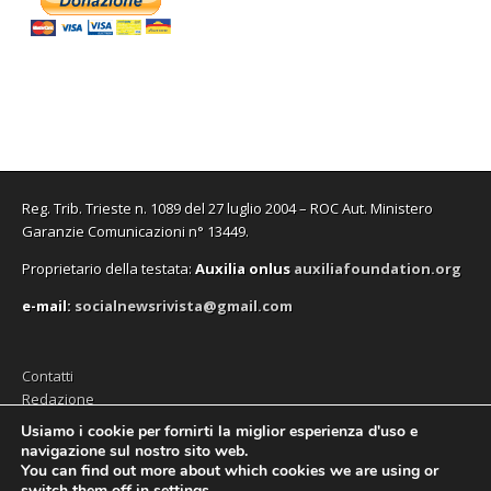
u
u
a
n
u
p
r
o
o
n
a
o
r
a
v
v
u
n
v
e
)
a
a
o
u
a
i
f
f
v
o
f
n
i
i
a
v
i
u
n
n
f
a
n
n
e
e
i
f
e
a
s
s
n
i
s
n
t
t
e
n
t
u
r
r
s
e
r
o
a
a
t
s
a
v
)
)
r
t
)
a
a
r
f
)
a
i
Reg. Trib. Trieste n. 1089 del 27 luglio 2004 – ROC Aut. Ministero
)
n
e
Garanzie Comunicazioni n° 13449.
s
t
Proprietario della testata:
A
uxilia onlus
auxiliafoundation.org
r
a
)
e-mail:
socialnewsrivista@gmail.com
Contatti
Redazione
Editore (Auxilia ODV)
Usiamo i cookie per fornirti la miglior esperienza d'uso e
navigazione sul nostro sito web.
Privacy
You can find out more about which cookies we are using or
switch them off in
settings
.