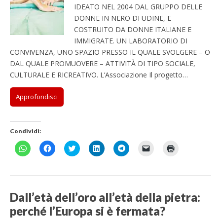
IDEATO NEL 2004 DAL GRUPPO DELLE
DONNE IN NERO DI UDINE, E
COSTRUITO DA DONNE ITALIANE E
IMMIGRATE. UN LABORATORIO DI
CONVIVENZA, UNO SPAZIO PRESSO IL QUALE SVOLGERE – O
DAL QUALE PROMUOVERE – ATTIVITÀ DI TIPO SOCIALE,
CULTURALE E RICREATIVO. L’Associazione Il progetto…
Approfondisci
Condividi:
F
F
F
F
F
F
F
a
a
a
a
a
a
a
i
i
i
i
i
i
i
c
c
c
c
c
c
c
l
l
l
l
l
l
l
i
i
i
i
i
i
i
c
c
c
c
c
c
c
p
p
q
q
p
p
q
Dall’età dell’oro all’età della pietra:
e
e
u
u
e
e
u
r
r
i
i
r
r
i
perché l’Europa si è fermata?
c
c
p
p
c
i
p
o
o
e
e
o
n
e