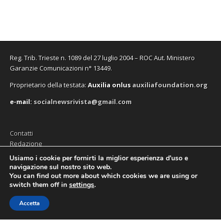
n
n
f
a
n
n
e
e
i
f
e
a
s
s
n
i
s
n
t
t
e
n
t
u
r
r
s
e
r
o
a
a
t
s
a
v
)
)
r
t
)
a
a
r
f
)
a
i
Reg. Trib. Trieste n. 1089 del 27 luglio 2004 – ROC Aut. Ministero
)
n
e
Garanzie Comunicazioni n° 13449.
s
t
Proprietario della testata:
A
uxilia onlus
auxiliafoundation.org
r
a
)
e-mail:
socialnewsrivista@gmail.com
Contatti
Redazione
Editore (Auxilia ODV)
Usiamo i cookie per fornirti la miglior esperienza d'uso e
navigazione sul nostro sito web.
Privacy
You can find out more about which cookies we are using or
switch them off in
settings
.
Accetta
Copyright © 2026
SocialNews
. All Rights Reserved.
The Magazine Premium Theme by
bavotasan.com
.