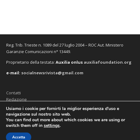
f
f
v
o
f
n
i
i
a
v
i
u
n
n
f
a
n
n
e
e
i
f
e
a
s
s
n
i
s
n
t
t
e
n
t
u
r
r
s
e
r
o
a
a
t
s
a
v
)
)
r
t
)
a
a
r
f
)
a
i
Reg. Trib. Trieste n. 1089 del 27 luglio 2004 – ROC Aut. Ministero
)
n
e
Garanzie Comunicazioni n° 13449.
s
t
Proprietario della testata:
A
uxilia onlus
auxiliafoundation.org
r
a
)
e-mail:
socialnewsrivista@gmail.com
Contatti
Redazione
Editore (Auxilia ODV)
Usiamo i cookie per fornirti la miglior esperienza d'uso e
navigazione sul nostro sito web.
Privacy
You can find out more about which cookies we are using or
switch them off in
settings
.
Accetta