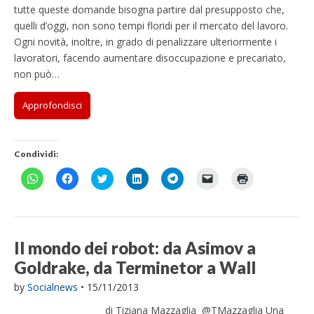
tutte queste domande bisogna partire dal presupposto che,
quelli d’oggi, non sono tempi floridi per il mercato del lavoro.
Ogni novità, inoltre, in grado di penalizzare ulteriormente i
lavoratori, facendo aumentare disoccupazione e precariato,
non può…
Approfondisci
Condividi:
F
F
F
F
F
F
F
a
a
a
a
a
a
a
i
i
i
i
i
i
i
c
c
c
c
c
c
c
l
l
l
l
l
l
l
i
i
i
i
i
i
i
c
c
c
c
c
c
c
p
p
q
q
p
p
q
Il mondo dei robot: da Asimov a
e
e
u
u
e
e
u
r
r
i
i
r
r
i
Goldrake, da Terminetor a Wall
c
c
p
p
c
i
p
o
o
e
e
o
n
e
n
n
r
r
n
v
r
by
Socialnews
•
15/11/2013
d
d
c
c
d
i
s
i
i
o
o
i
a
t
di Tiziana Mazzaglia @TMazzaglia Una
v
v
n
n
v
r
a