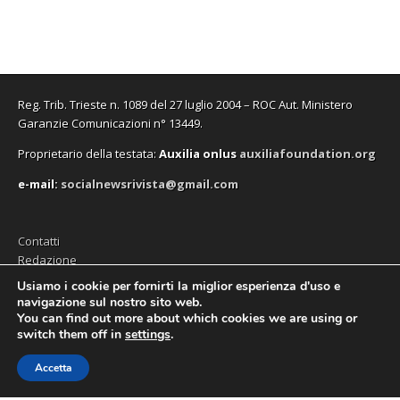
n
n
f
a
n
n
e
e
i
f
e
a
s
s
n
i
s
n
t
t
e
n
t
u
r
r
s
e
r
o
a
a
t
s
a
v
)
)
r
t
)
a
a
r
f
)
a
i
Reg. Trib. Trieste n. 1089 del 27 luglio 2004 – ROC Aut. Ministero
)
n
e
Garanzie Comunicazioni n° 13449.
s
t
Proprietario della testata:
A
uxilia onlus
auxiliafoundation.org
r
a
)
e-mail:
socialnewsrivista@gmail.com
Contatti
Redazione
Editore (Auxilia ODV)
Usiamo i cookie per fornirti la miglior esperienza d'uso e
navigazione sul nostro sito web.
Privacy
You can find out more about which cookies we are using or
switch them off in
settings
.
Accetta
Copyright © 2026
SocialNews
. All Rights Reserved.
The Magazine Premium Theme by
bavotasan.com
.