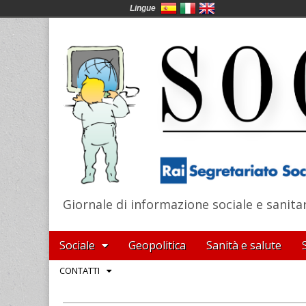
Lingue
Giornale di informazione sociale e sanita
SocialNews
Main
Skip
Sociale
Geopolitica
Sanità e salute
menu
to
Sub
CONTATTI
content
menu