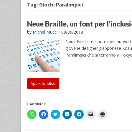
Tag:
Giochi Paralimpici
Neue Braille, un font per l’inclu
by
Michel Mucci
•
08/05/2018
Neue Braille è il nome del nuovo fo
giovane designer giapponese Kosuke 
Paralimpici che si terranno a Toky
Approfondisci
Condividi:
F
F
F
F
F
F
F
a
a
a
a
a
a
a
i
i
i
i
i
i
i
c
c
c
c
c
c
c
l
l
l
l
l
l
l