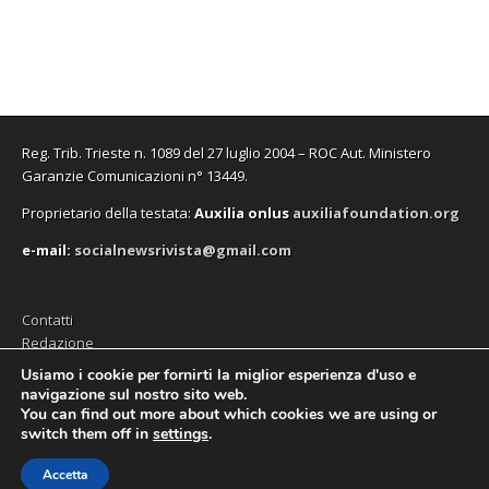
f
f
v
o
f
n
i
i
a
v
i
u
n
n
f
a
n
n
e
e
i
f
e
a
s
s
n
i
s
n
t
t
e
n
t
u
r
r
s
e
r
o
a
a
t
s
a
v
)
)
r
t
)
a
a
r
f
)
a
i
Reg. Trib. Trieste n. 1089 del 27 luglio 2004 – ROC Aut. Ministero
)
n
e
Garanzie Comunicazioni n° 13449.
s
t
Proprietario della testata:
A
uxilia onlus
auxiliafoundation.org
r
a
)
e-mail:
socialnewsrivista@gmail.com
Contatti
Redazione
Editore (Auxilia ODV)
Usiamo i cookie per fornirti la miglior esperienza d'uso e
navigazione sul nostro sito web.
Privacy
You can find out more about which cookies we are using or
switch them off in
settings
.
Accetta
Copyright © 2026
SocialNews
. All Rights Reserved.