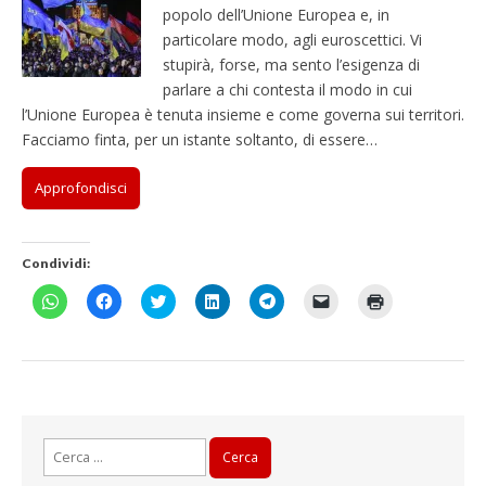
popolo dell’Unione Europea e, in
particolare modo, agli euroscettici. Vi
stupirà, forse, ma sento l’esigenza di
parlare a chi contesta il modo in cui
l’Unione Europea è tenuta insieme e come governa sui territori.
Facciamo finta, per un istante soltanto, di essere…
Approfondisci
Condividi:
F
F
F
F
F
F
F
a
a
a
a
a
a
a
i
i
i
i
i
i
i
c
c
c
c
c
c
c
l
l
l
l
l
l
l
i
i
i
i
i
i
i
c
c
c
c
c
c
c
p
p
q
q
p
p
q
e
e
u
u
e
e
u
r
r
i
i
r
r
i
c
c
p
p
c
i
p
Ricerca
o
o
e
e
o
n
e
n
n
r
r
n
v
r
per:
d
d
c
c
d
i
s