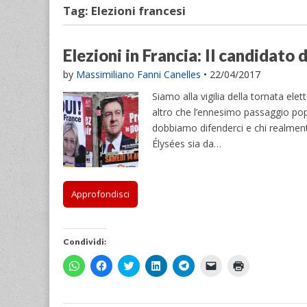
Tag:
Elezioni francesi
Elezioni in Francia: Il candidato 
by
Massimiliano Fanni Canelles
•
22/04/2017
Siamo alla vigilia della tornata ele
altro che l’ennesimo passaggio pop
dobbiamo difenderci e chi realment
Élysées sia da…
Approfondisci
Condividi:
F
F
F
F
F
F
F
a
a
a
a
a
a
a
i
i
i
i
i
i
i
c
c
c
c
c
c
c
l
l
l
l
l
l
l