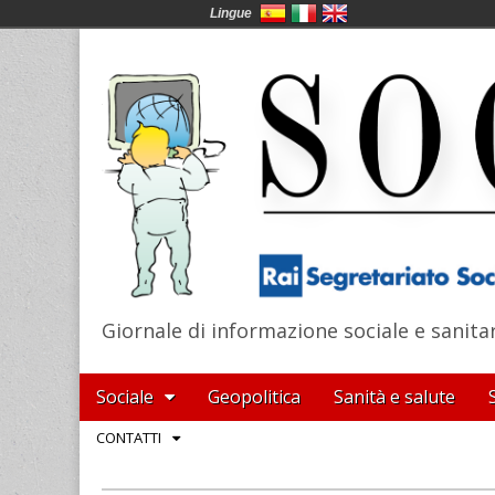
Lingue
Giornale di informazione sociale e sanita
SocialNews
Main
Skip
Sociale
Geopolitica
Sanità e salute
menu
to
Sub
CONTATTI
content
menu