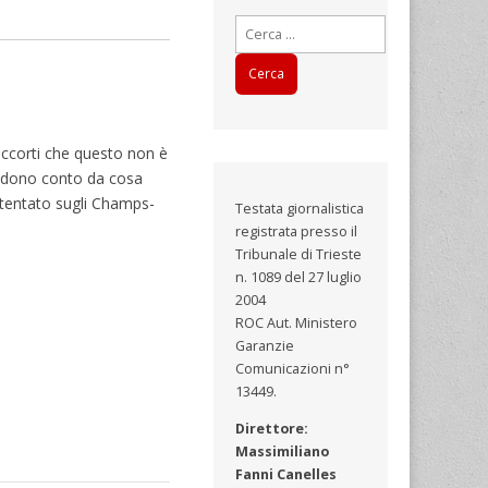
Ricerca
per:
 accorti che questo non è
endono conto da cosa
ttentato sugli Champs-
Testata giornalistica
registrata presso il
Tribunale di Trieste
n. 1089 del 27 luglio
2004
ROC Aut. Ministero
Garanzie
Comunicazioni n°
13449.
Direttore:
Massimiliano
Fanni Canelles