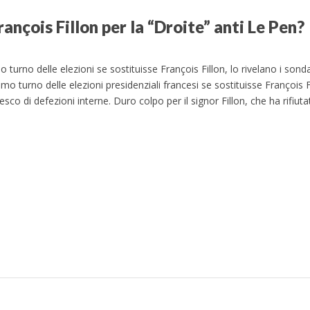
rançois Fillon per la “Droite” anti Le Pen?
mo turno delle elezioni se sostituisse François Fillon, lo rivelano i s
mo turno delle elezioni presidenziali francesi se sostituisse François Fi
esco di defezioni interne. Duro colpo per il signor Fillon, che ha rifiut