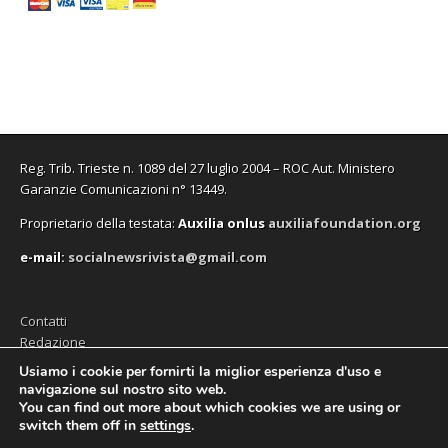
v
v
u
n
v
e
)
a
a
o
u
a
i
f
f
v
o
f
n
i
i
a
v
i
u
n
n
f
a
n
n
e
e
i
f
e
a
s
s
n
i
s
n
t
t
e
n
t
u
r
r
s
e
r
o
a
a
t
s
a
v
)
)
r
t
)
a
a
r
f
)
a
i
Reg. Trib. Trieste n. 1089 del 27 luglio 2004 – ROC Aut. Ministero
)
n
e
Garanzie Comunicazioni n° 13449.
s
t
Proprietario della testata:
A
uxilia onlus
auxiliafoundation.org
r
a
)
e-mail:
socialnewsrivista@gmail.com
Contatti
Redazione
Editore (Auxilia ODV)
Usiamo i cookie per fornirti la miglior esperienza d'uso e
navigazione sul nostro sito web.
Privacy
You can find out more about which cookies we are using or
switch them off in
settings
.