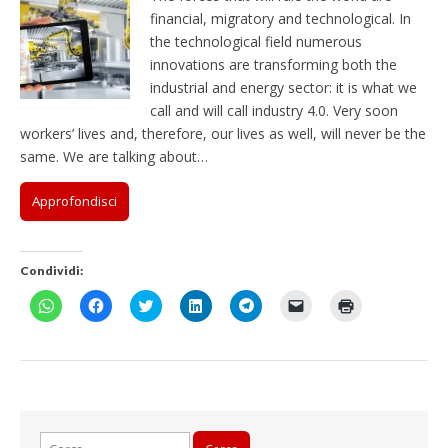
financial, migratory and technological. In
the technological field numerous
innovations are transforming both the
industrial and energy sector: it is what we
call and will call industry 4.0. Very soon
workers’ lives and, therefore, our lives as well, will never be the
same. We are talking about…
Approfondisci
Condividi:
F
F
F
F
F
F
F
a
a
a
a
a
a
a
i
i
i
i
i
i
i
c
c
c
c
c
c
c
l
l
l
l
l
l
l
i
i
i
i
i
i
i
c
c
c
c
c
c
c
p
p
q
q
p
p
q
e
e
u
u
e
e
u
r
r
i
i
r
r
i
c
c
p
p
c
i
p
Ricerca
o
o
e
e
o
n
e