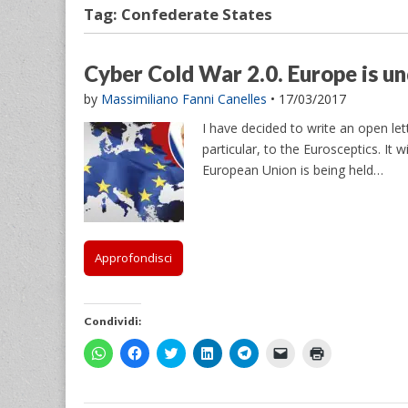
Tag:
Confederate States
Cyber Cold War 2.0. Europe is u
by
Massimiliano Fanni Canelles
•
17/03/2017
I have decided to write an open le
particular, to the Eurosceptics. It 
European Union is being held…
Approfondisci
Condividi:
F
F
F
F
F
F
F
a
a
a
a
a
a
a
i
i
i
i
i
i
i
c
c
c
c
c
c
c
l
l
l
l
l
l
l