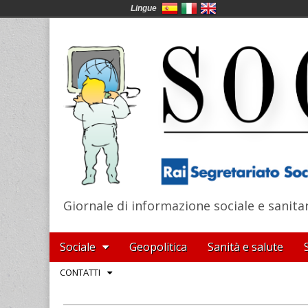
Lingue
Giornale di informazione sociale e sanita
SocialNews
Main
Skip
Sociale
Geopolitica
Sanità e salute
menu
to
Sub
CONTATTI
content
menu