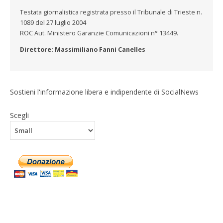
r
r
i
i
r
l
r
e
e
d
d
e
i
e
Testata giornalistica registrata presso il Tribunale di Trieste n.
s
s
e
e
s
n
(
u
u
r
r
u
k
S
1089 del 27 luglio 2004
W
F
e
e
T
a
i
h
a
s
s
e
u
a
ROC Aut. Ministero Garanzie Comunicazioni n° 13449.
a
c
u
u
l
n
p
t
e
T
L
e
a
r
Direttore: Massimiliano Fanni Canelles
s
b
w
i
g
m
e
A
o
i
n
r
i
i
p
o
t
k
a
c
n
p
k
t
e
m
o
u
(
(
e
d
(
v
n
S
S
r
I
S
i
a
i
i
(
n
i
a
n
Sostieni l'informazione libera e indipendente di SocialNews
a
a
S
(
a
e
u
p
p
i
S
p
-
o
r
r
a
i
r
m
v
Scegli
e
e
p
a
e
a
a
i
i
r
p
i
i
f
n
n
e
r
n
l
i
u
u
i
e
u
(
n
n
n
n
i
n
S
e
a
a
u
n
a
i
s
n
n
n
u
n
a
t
u
u
a
n
u
p
r
o
o
n
a
o
r
a
v
v
u
n
v
e
)
a
a
o
u
a
i
f
f
v
o
f
n
i
i
a
v
i
u
n
n
f
a
n
n
e
e
i
f
e
a
s
s
n
i
s
n
t
t
e
n
t
u