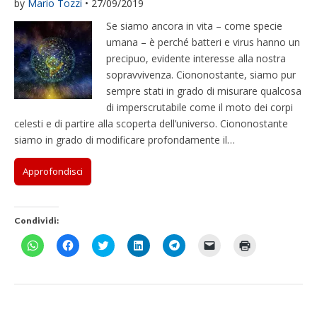
by
Mario Tozzi
•
27/09/2019
Se siamo ancora in vita – come specie
umana – è perché batteri e virus hanno un
precipuo, evidente interesse alla nostra
sopravvivenza. Ciononostante, siamo pur
sempre stati in grado di misurare qualcosa
di imperscrutabile come il moto dei corpi
celesti e di partire alla scoperta dell’universo. Ciononostante
siamo in grado di modificare profondamente il…
Approfondisci
Condividi:
F
F
F
F
F
F
F
a
a
a
a
a
a
a
i
i
i
i
i
i
i
c
c
c
c
c
c
c
l
l
l
l
l
l
l
i
i
i
i
i
i
i
c
c
c
c
c
c
c
p
p
q
q
p
p
q