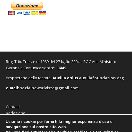
n
n
n
u
n
a
t
u
u
a
n
u
p
r
o
o
n
a
o
r
a
v
v
u
n
v
e
)
a
a
o
u
a
i
f
f
v
o
f
n
i
i
a
v
i
u
n
n
f
a
n
n
e
e
i
f
e
a
s
s
n
i
s
n
t
t
e
n
t
u
r
r
s
e
r
o
a
a
t
s
a
v
)
)
r
t
)
a
a
r
f
)
a
i
Reg. Trib. Trieste n. 1089 del 27 luglio 2004 – ROC Aut. Ministero
)
n
e
Garanzie Comunicazioni n° 13449.
s
t
Proprietario della testata:
A
uxilia onlus
auxiliafoundation.org
r
a
)
e-mail:
socialnewsrivista@gmail.com
Contatti
Redazione
Editore (Auxilia ODV)
Usiamo i cookie per fornirti la miglior esperienza d'uso e
navigazione sul nostro sito web.
Privacy