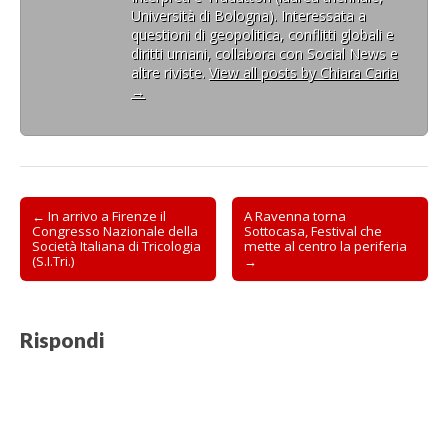
t
t
e
n
t
u
Università di Bologna). Interessata a
r
r
s
e
r
o
questioni di geopolitica, conflitti globali e
a
a
t
s
a
v
)
)
r
t
)
a
diritti umani, collabora con Social News e
a
r
f
altre riviste.
View all posts by Chiara Caria
)
a
i
)
n
→
e
s
t
r
a
)
Post
← In arrivo a Firenze il
A Ravenna torna
Congresso Nazionale della
Sottocasa, Festival che
navigation
Società Italiana di Tricologia
mette al centro la periferia
(S.I.Tri.)
→
Rispondi