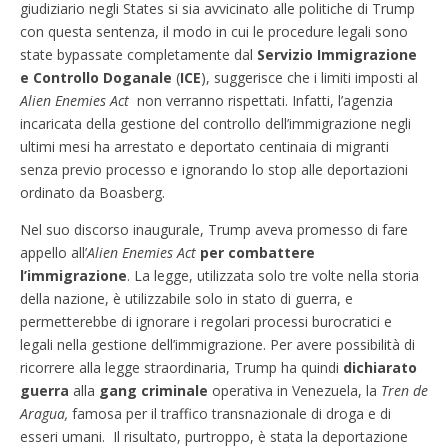
giudiziario negli States si sia avvicinato alle politiche di Trump
con questa sentenza, il modo in cui le procedure legali sono
state bypassate completamente dal
Servizio Immigrazione
e Controllo Doganale
(
ICE
), suggerisce che i limiti imposti al
Alien Enemies Act
non verranno rispettati. Infatti, l’agenzia
incaricata della gestione del controllo dell’immigrazione negli
ultimi mesi ha arrestato e deportato centinaia di migranti
senza previo processo e ignorando lo stop alle deportazioni
ordinato da Boasberg.
Nel suo discorso inaugurale, Trump aveva promesso di fare
appello all’
Alien Enemies Act
per combattere
l’immigrazione
. La legge, utilizzata solo tre volte nella storia
della nazione, è utilizzabile solo in stato di guerra, e
permetterebbe di ignorare i regolari processi burocratici e
legali nella gestione dell’immigrazione. Per avere possibilità di
ricorrere alla legge straordinaria, Trump ha quindi
dichiarato
guerra
alla
gang criminale
operativa in Venezuela, la
Tren de
Aragua,
famosa per il traffico transnazionale di droga e di
esseri umani. Il risultato, purtroppo, è stata la deportazione