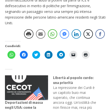
sistematizzazione di abusi di potere da parte di ICE e
dell’esecutivo in merito di politiche per l’immigrazione,
segnando un passaggio verso una sempre più intensa
repressione delle persone latino-americane residenti negli Stati
Uniti.
Condividi:
F
F
F
F
F
F
F
a
a
a
a
a
a
a
i
i
i
i
i
i
i
c
c
c
c
c
c
c
l
l
l
l
l
l
l
i
i
i
i
i
i
i
c
c
c
c
c
c
c
p
p
q
q
p
p
q
Libertà al popolo curdo:
e
e
u
u
e
e
u
una priorità
r
r
i
i
r
r
i
c
c
p
p
c
i
p
La repressione dei Curdi è
o
o
e
e
o
n
e
un capitolo buio mai
n
n
r
r
n
v
r
d
d
c
c
d
i
s
superato, che continua
i
i
o
o
i
a
t
v
v
n
n
ancora oggi. Un’ostilità che
v
r
a
Deportazioni di massa
i
i
d
d
i
e
m
non finisce mai, resa più
negli USA: come la
d
d
i
i
d
u
p