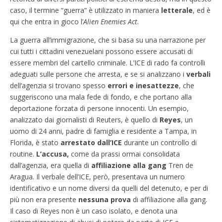
caso, il termine “guerra” è utilizzato in maniera
letterale
, ed è
qui che entra in gioco l’
Alien Enemies Act
.
La guerra all’immigrazione, che si basa su una narrazione per
cui tutti i cittadini venezuelani possono essere accusati di
essere membri del cartello criminale. L’ICE di rado fa controlli
adeguati sulle persone che arresta, e se si analizzano i
verbali
dell’agenzia si trovano spesso
errori e inesattezze
, che
suggeriscono una mala fede di fondo, e che portano alla
deportazione forzata di persone innocenti. Un esempio,
analizzato dai giornalisti di Reuters, è quello di
Reyes
, un
uomo di 24 anni, padre di famiglia e residente a Tampa, in
Florida, è stato
arrestato dall’ICE
durante un controllo di
routine.
L’accusa,
come da prassi ormai consolidata
dall’agenzia, era quella di
affiliazione alla gang
Tren de
Aragua. Il verbale dell’ICE, però, presentava un numero
identificativo e un nome diversi da quelli del detenuto, e per di
più non era presente
nessuna prova
di affiliazione alla gang.
Il caso di Reyes non è un caso isolato, e denota una