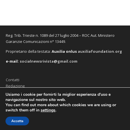
Reg. Trib. Trieste n. 1089 del 27 luglio 2004 – ROC Aut. Ministero
Garanzie Comunicazioni n° 13449.
Proprietario della testata:
A
uxilia onlus
auxiliafoundation.org
e-mail:
socialnewsrivista@gmail.com
Contatti
Redazione
Editore (Auxilia ODV)
Usiamo i cookie per fornirti la miglior esperienza d'uso e
navigazione sul nostro sito web.
Privacy
You can find out more about which cookies we are using or
switch them off in
settings
.
Accetta
Copyright © 2026
SocialNews
. All Rights Reserved.
The Magazine Premium Theme by
bavotasan.com
.