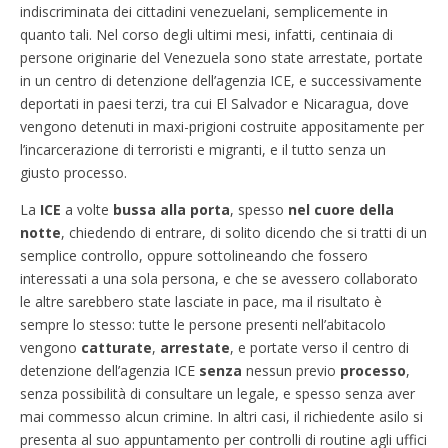
indiscriminata dei cittadini venezuelani, semplicemente in
quanto tali. Nel corso degli ultimi mesi, infatti, centinaia di
persone originarie del Venezuela sono state arrestate, portate
in un centro di detenzione dell’agenzia ICE, e successivamente
deportati in paesi terzi, tra cui El Salvador e Nicaragua, dove
vengono detenuti in maxi-prigioni costruite appositamente per
l’incarcerazione di terroristi e migranti, e il tutto senza un
giusto processo.
La
ICE
a volte
bussa alla porta
, spesso
nel cuore della
notte
, chiedendo di entrare, di solito dicendo che si tratti di un
semplice controllo, oppure sottolineando che fossero
interessati a una sola persona, e che se avessero collaborato
le altre sarebbero state lasciate in pace, ma il risultato è
sempre lo stesso: tutte le persone presenti nell’abitacolo
vengono
catturate
,
arrestate
, e portate verso il centro di
detenzione dell’agenzia ICE
senza
nessun previo
processo
,
senza possibilità di consultare un legale, e spesso senza aver
mai commesso alcun crimine. In altri casi, il richiedente asilo si
presenta al suo appuntamento per controlli di routine agli uffici