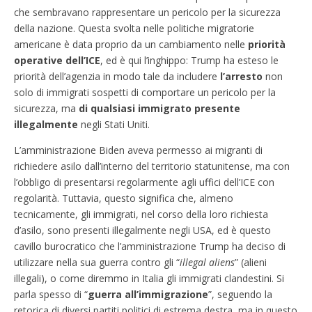
che sembravano rappresentare un pericolo per la sicurezza
della nazione. Questa svolta nelle politiche migratorie
americane è data proprio da un cambiamento nelle
priorità
operative dell’ICE
, ed è qui l’inghippo: Trump ha esteso le
priorità dell’agenzia in modo tale da includere
l’arresto
non
solo di immigrati sospetti di comportare un pericolo per la
sicurezza, ma
di qualsiasi immigrato presente
illegalmente
negli Stati Uniti.
L’amministrazione Biden aveva permesso ai migranti di
richiedere asilo dall’interno del territorio statunitense, ma con
l’obbligo di presentarsi regolarmente agli uffici dell’ICE con
regolarità. Tuttavia, questo significa che, almeno
tecnicamente, gli immigrati, nel corso della loro richiesta
d’asilo, sono presenti illegalmente negli USA, ed è questo
cavillo burocratico che l’amministrazione Trump ha deciso di
utilizzare nella sua guerra contro gli “
illegal aliens
” (alieni
illegali), o come diremmo in Italia gli immigrati clandestini. Si
parla spesso di “
guerra all’immigrazione
”, seguendo la
retorica di diversi partiti politici di estrema destra, ma in questo