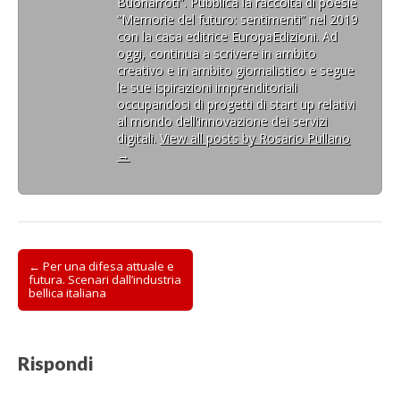
Buonarroti”. Pubblica la raccolta di poesie
“Memorie del futuro: sentimenti” nel 2019
con la casa editrice EuropaEdizioni. Ad
oggi, continua a scrivere in ambito
creativo e in ambito giornalistico e segue
le sue ispirazioni imprenditoriali
occupandosi di progetti di start up relativi
al mondo dell'innovazione dei servizi
digitali.
View all posts by Rosario Pullano
→
Post
← Per una difesa attuale e
futura. Scenari dall’industria
navigation
bellica italiana
Rispondi