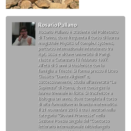
Rosario Pullano
Rosario Pullano è studente del Politecnico
di Torino, dove frequenta il corso di laurea
magistrale Physics of complex systems,
percorso internazionale interateneo tra
icpt, sissa e alcune università di Parigi.
Nasce a Catanzaro l’8 febbraio 1997.
All’età di 5 anni si trasferisce con la
famiglia a Trieste. Si forma presso il Liceo
Classico “Dante Alighieri” e,
successivamente, studia all’università “La
Sapienza” di Roma, dove consegue la
laurea triennale in fisica. Si trasferisce a
Bologna un anno, dove completa il corso
di alta formazione in finanza matematica.
Il 21 novembre 2016 è tra i vincitori nella
categoria “Giovani Promesse” nella
Sezione Poesia singola del “Concorso
letterario internazionale Michelangelo