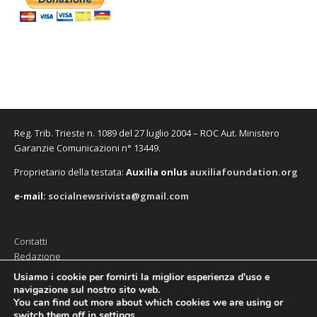
Reg. Trib. Trieste n. 1089 del 27 luglio 2004 – ROC Aut. Ministero
Garanzie Comunicazioni n° 13449.
Proprietario della testata:
A
uxilia onlus
auxiliafoundation.org
e-mail:
socialnewsrivista@gmail.com
Contatti
Redazione
Editore (Auxilia ODV)
Usiamo i cookie per fornirti la miglior esperienza d'uso e
navigazione sul nostro sito web.
Privacy
You can find out more about which cookies we are using or
switch them off in
settings
.