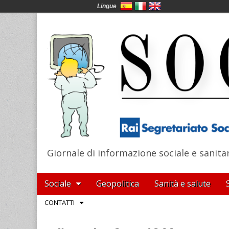
Lingue
Giornale di informazione sociale e sanita
SocialNews
Main
Skip
Sociale
Geopolitica
Sanità e salute
menu
to
Sub
CONTATTI
content
menu