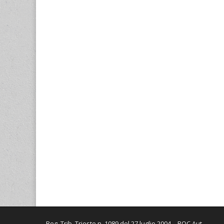
Reg. Trib. Trieste n. 1089 del 27 luglio 2004 – ROC Aut.