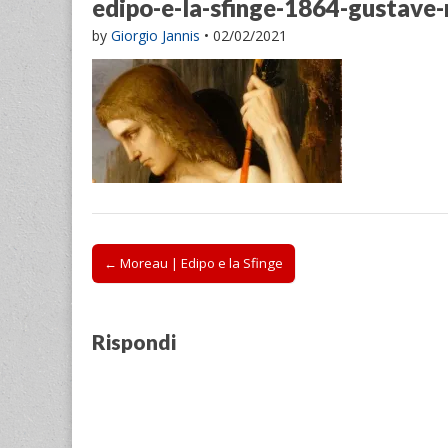
edipo-e-la-sfinge-1864-gustave
by
Giorgio Jannis
•
02/02/2021
Post
← Moreau | Edipo e la Sfinge
navigation
Rispondi