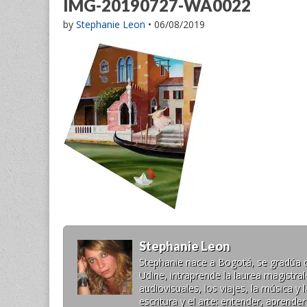
IMG-20190727-WA0022
by
Stephanie Leon
•
06/08/2019
Stephanie Leon
Stephanie nace a Bogotá, se gradúa de 
Udine, intraprende la laurea magistr
audiovisuales, los viajes, la música 
escritura y el arte: entender, aprende