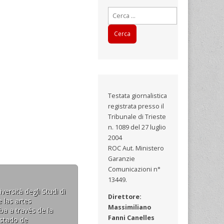
Ricerca
per:
Testata giornalistica
registrata presso il
Tribunale di Trieste
n. 1089 del 27 luglio
2004
ROC Aut. Ministero
Garanzie
Comunicazioni n°
13449.
ersità degli Studi di
Direttore:
 las artes
Massimiliano
ba a través de la
Fanni Canelles
estado de