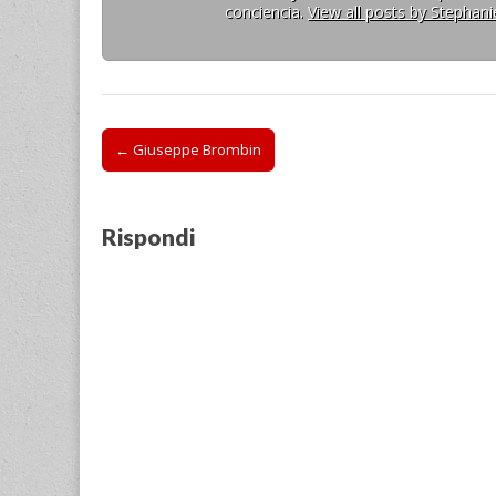
conciencia.
View all posts by Stephan
Post
← Giuseppe Brombin
navigation
Rispondi