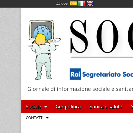
Lingue
Giornale di informazione sociale e sanita
SocialNews
Main
Skip
Sociale
Geopolitica
Sanità e salute
menu
to
Sub
CONTATTI
content
menu