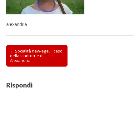
alexandria
Post
← Socialità new-age, il caso
della sindrome di
navigation
Alexandria
Rispondi