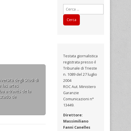
Ricerca
per:
Testata giornalistica
registrata presso il
Tribunale di Trieste
n. 1089 del 27 luglio
ersità degli Studi di
2004
 las artes
ROC Aut. Ministero
ba a través de la
Garanzie
estado de
Comunicazioni n°
13449.
Direttore:
Massimiliano
Fanni Canelles