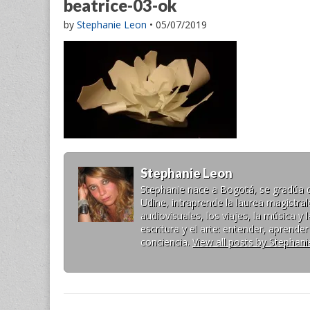
beatrice-03-ok
by
Stephanie Leon
•
05/07/2019
Stephanie Leon
Stephanie nace a Bogotá, se gradúa de 
Udine, intraprende la laurea magistr
audiovisuales, los viajes, la música 
escritura y el arte: entender, aprende
conciencia.
View all posts by Stephan