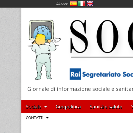
Lingue
Giornale di informazione sociale e sanita
SocialNews
Main
Skip
Sociale
Geopolitica
Sanità e salute
menu
to
Sub
CONTATTI
content
menu