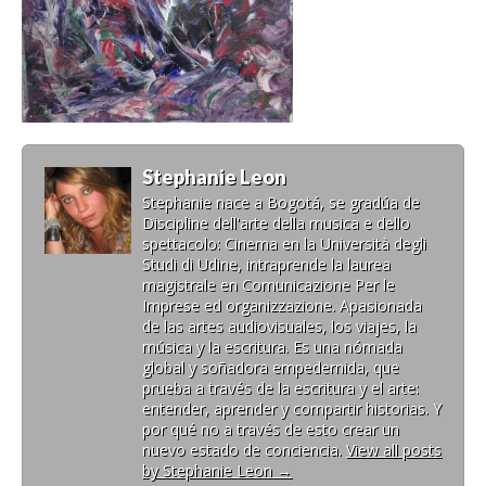
Stephanie Leon
Stephanie nace a Bogotá, se gradúa de
Discipline dell'arte della musica e dello
spettacolo: Cinema en la Università degli
Studi di Udine, intraprende la laurea
magistrale en Comunicazione Per le
Imprese ed organizzazione. Apasionada
de las artes audiovisuales, los viajes, la
música y la escritura. Es una nómada
global y soñadora empedernida, que
prueba a través de la escritura y el arte:
entender, aprender y compartir historias. Y
por qué no a través de esto crear un
nuevo estado de conciencia.
View all posts
by Stephanie Leon
→