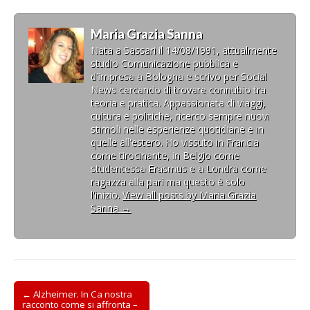
Maria Grazia Sanna
Nata a Sassari il 14/08/1991, attualmente
studio Comunicazione pubblica e
d'impresa a Bologna e scrivo per Social
News cercando di trovare connubio tra
teoria e pratica. Appassionata di viaggi,
cultura e politiche, ricerco sempre nuovi
stimoli nelle esperienze quotidiane e in
quelle all'estero. Ho vissuto in Francia
come tirocinante, in Belgio come
studentessa Erasmus e a Londra come
ragazza alla pari ma questo è solo
l'inizio.
View all posts by Maria Grazia
Sanna
→
Post
← Alzheimer. In Ca nostra
racconto come si affronta –
navigation