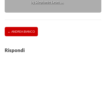
by Stephanie Leon
→
Post
← ANDREA BIANCO
navigation
Rispondi