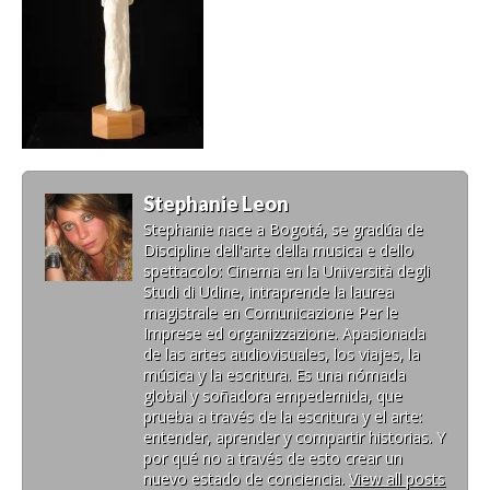
Stephanie Leon
Stephanie nace a Bogotá, se gradúa de
Discipline dell'arte della musica e dello
spettacolo: Cinema en la Università degli
Studi di Udine, intraprende la laurea
magistrale en Comunicazione Per le
Imprese ed organizzazione. Apasionada
de las artes audiovisuales, los viajes, la
música y la escritura. Es una nómada
global y soñadora empedernida, que
prueba a través de la escritura y el arte:
entender, aprender y compartir historias. Y
por qué no a través de esto crear un
nuevo estado de conciencia.
View all posts