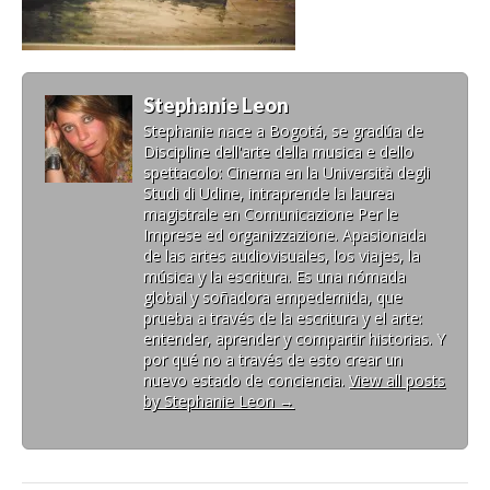
Stephanie Leon
Stephanie nace a Bogotá, se gradúa de
Discipline dell'arte della musica e dello
spettacolo: Cinema en la Università degli
Studi di Udine, intraprende la laurea
magistrale en Comunicazione Per le
Imprese ed organizzazione. Apasionada
de las artes audiovisuales, los viajes, la
música y la escritura. Es una nómada
global y soñadora empedernida, que
prueba a través de la escritura y el arte:
entender, aprender y compartir historias. Y
por qué no a través de esto crear un
nuevo estado de conciencia.
View all posts
by Stephanie Leon
→