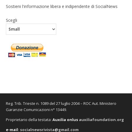
Sostieni l'informazione libera e indipendente di SocialNews
Scegli
Reg. Trib. Trieste n. 1089 del 27 luglio 2004 – ROC Aut. Ministero
Garanzie Comunicazioni n° 13449.
Proprietario della testata:
A
uxilia onlus
auxiliafoundation.org
e-mail:
socialnewsrivista@gmail.com