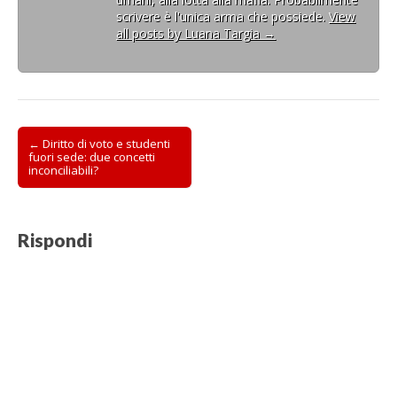
scrivere è l'unica arma che possiede.
View
all posts by Luana Targia
→
Post
← Diritto di voto e studenti
fuori sede: due concetti
navigation
inconciliabili?
Rispondi