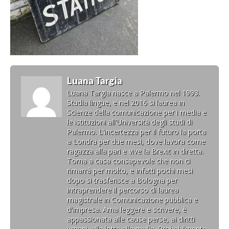
Luana Targia
Luana Targia nasce a Palermo nel 1993.
Studia lingue, e nel 2016 si laurea in
Scienze della comunicazione per i media e
le istituzioni all'Università degli studi di
Palermo. L'incertezza per il futuro la porta
a Londra per due mesi, dove lavora come
ragazza alla pari e vive la Brexit in diretta.
Torna a casa consapevole che non ci
rimarrà per molto, e infatti pochi mesi
dopo si trasferisce a Bologna per
intraprendere il percorso di laurea
magistrale in Comunicazione pubblica e
d'impresa. Ama leggere e scrivere, è
appassionata alle cause perse, ai diritti
umani, alla lotta alla mafia. Probabilmente