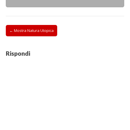
Post
← Mostra Natura Utopica
navigation
Rispondi