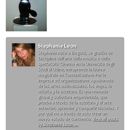
Stephanie Leon
Stephanie nace a Bogotá, se gradúa de
Discipline dell'arte della musica e dello
spettacolo: Cinema en la Università degli
Studi di Udine, intraprende la laurea
magistrale en Comunicazione Per le
Imprese ed organizzazione. Apasionada
de las artes audiovisuales, los viajes, la
música y la escritura. Es una nómada
global y soñadora empedernida, que
prueba a través de la escritura y el arte:
entender, aprender y compartir historias. Y
por qué no a través de esto crear un
nuevo estado de conciencia.
View all posts
by Stephanie Leon
→