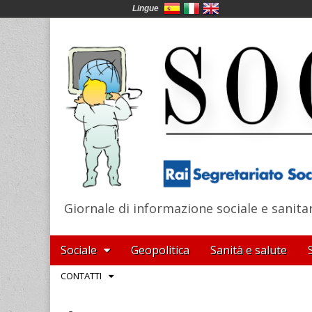
Lingue
Giornale di informazione sociale e sanita
SocialNews
Main
Skip
Sociale
Geopolitica
Sanità e salute
menu
to
Sub
CONTATTI
content
menu