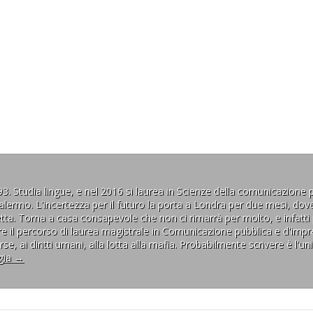
 Studia lingue, e nel 2016 si laurea in Scienze della comunicazione p
di Palermo. L'incertezza per il futuro la porta a Londra per due mesi, d
iretta. Torna a casa consapevole che non ci rimarrà per molto, e infatt
re il percorso di laurea magistrale in Comunicazione pubblica e d'imp
se, ai diritti umani, alla lotta alla mafia. Probabilmente scrivere è l'u
gia
→