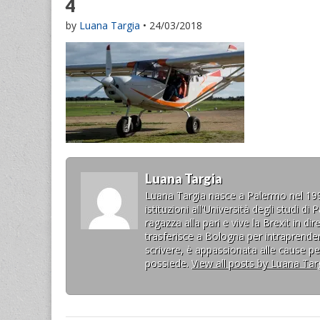
4
by
Luana Targia
•
24/03/2018
Luana Targia
Luana Targia nasce a Palermo nel 1993.
istituzioni all'Università degli studi 
ragazza alla pari e vive la Brexit in d
trasferisce a Bologna per intraprende
scrivere, è appassionata alle cause per
possiede.
View all posts by Luana Tar