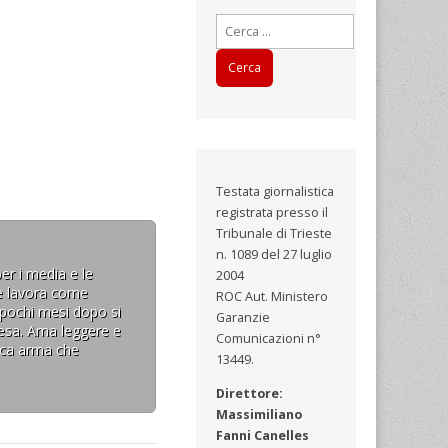
Ricerca
per:
Testata giornalistica
registrata presso il
Tribunale di Trieste
n. 1089 del 27 luglio
er i media e le
2004
ove lavora come
ROC Aut. Ministero
i pochi mesi dopo si
Garanzie
resa. Ama leggere e
Comunicazioni n°
nica arma che
13449.
Direttore:
Massimiliano
Fanni Canelles