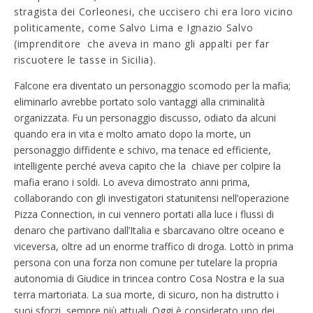
stragista dei Corleonesi, che uccisero chi era loro vicino
politicamente, come Salvo Lima e Ignazio Salvo
(imprenditore che aveva in mano gli appalti per far
riscuotere le tasse in Sicilia).
Falcone era diventato un personaggio scomodo per la mafia;
eliminarlo avrebbe portato solo vantaggi alla criminalità
organizzata. Fu un personaggio discusso, odiato da alcuni
quando era in vita e molto amato dopo la morte, un
personaggio diffidente e schivo, ma tenace ed efficiente,
intelligente perché aveva capito che la chiave per colpire la
mafia erano i soldi. Lo aveva dimostrato anni prima,
collaborando con gli investigatori statunitensi nell’operazione
Pizza Connection, in cui vennero portati alla luce i flussi di
denaro che partivano dall’Italia e sbarcavano oltre oceano e
viceversa, oltre ad un enorme traffico di droga. Lottò in prima
persona con una forza non comune per tutelare la propria
autonomia di Giudice in trincea contro Cosa Nostra e la sua
terra martoriata. La sua morte, di sicuro, non ha distrutto i
suoi sforzi, sempre più attuali. Oggi è considerato uno dei