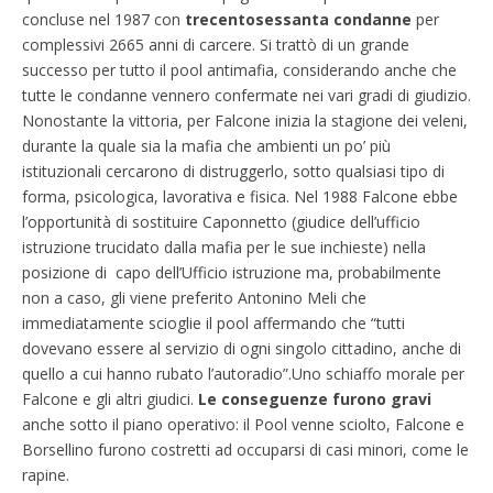
concluse nel 1987 con
trecentosessanta condanne
per
complessivi 2665 anni di carcere. Si trattò di un grande
successo per tutto il pool antimafia, considerando anche che
tutte le condanne vennero confermate nei vari gradi di giudizio.
Nonostante la vittoria, per Falcone inizia la stagione dei veleni,
durante la quale sia la mafia che ambienti un po’ più
istituzionali cercarono di distruggerlo, sotto qualsiasi tipo di
forma, psicologica, lavorativa e fisica. Nel 1988 Falcone ebbe
l’opportunità di sostituire Caponnetto (giudice dell’ufficio
istruzione trucidato dalla mafia per le sue inchieste) nella
posizione di capo dell’Ufficio istruzione ma, probabilmente
non a caso, gli viene preferito Antonino Meli che
immediatamente scioglie il pool affermando che “tutti
dovevano essere al servizio di ogni singolo cittadino, anche di
quello a cui hanno rubato l’autoradio”.Uno schiaffo morale per
Falcone e gli altri giudici.
Le conseguenze furono gravi
anche sotto il piano operativo: il Pool venne sciolto, Falcone e
Borsellino furono costretti ad occuparsi di casi minori, come le
rapine.