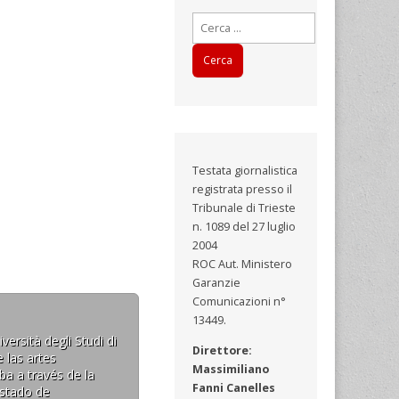
Ricerca
per:
Testata giornalistica
registrata presso il
Tribunale di Trieste
n. 1089 del 27 luglio
2004
ROC Aut. Ministero
Garanzie
Comunicazioni n°
13449.
ersità degli Studi di
Direttore:
 las artes
Massimiliano
ba a través de la
Fanni Canelles
estado de