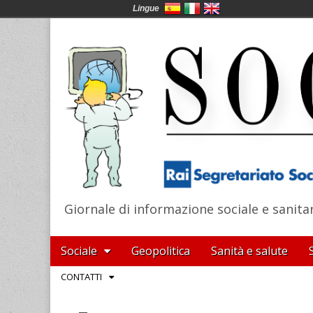
Lingue
Giornale di informazione sociale e sanita
SocialNews
Main
Skip
Sociale
Geopolitica
Sanità e salute
menu
to
Sub
CONTATTI
content
menu