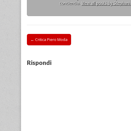
conciencia.
View all posts by Stephan
Post
← Critica Piero Moda
navigation
Rispondi