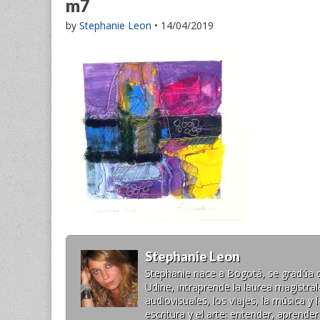
m7
by
Stephanie Leon
•
14/04/2019
Stephanie Leon
Stephanie nace a Bogotá, se gradúa de 
Udine, intraprende la laurea magistr
audiovisuales, los viajes, la música 
escritura y el arte: entender, aprende