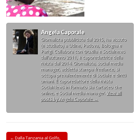
Angela Caporale
Giornalista pubblicista dal 2015, ha vissuto
(e studiato) a Udine, Padova, Bologna e
Parigi. Collabora con @uxilia e Socialnews
dall’autunno 2011, è caporedattrice della
rivista dal 2014. Giornalista, social media
manager, addetta stampa freelance, si
occupa prevalentemente di sociale e diritti
umani. È caporedattore della rivista
SocialNews in formato sia cartaceo che
online, e Social media manager.
View all
posts by Angela Caporale
→
Post
← Dalla Tanzania al Golfo,