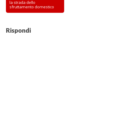
la strada dello
navigation
sfruttamento domestico
Rispondi