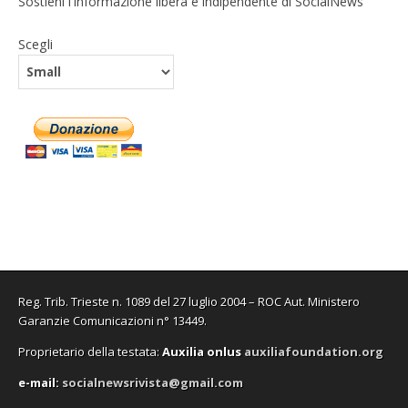
Sostieni l'informazione libera e indipendente di SocialNews
Scegli
Reg. Trib. Trieste n. 1089 del 27 luglio 2004 – ROC Aut. Ministero
Garanzie Comunicazioni n° 13449.
Proprietario della testata:
A
uxilia onlus
auxiliafoundation.org
e-mail:
socialnewsrivista@gmail.com